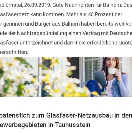
ad Emstal, 26.09.2019. Gute Nachrichten für Balhorn: Da
lasfasernetz kann kommen. Mehr als 40 Prozent der
ürgerinnen und Bürger aus Balhorn haben bereits weit vo
nde der Nachfragebündelung einen Vertrag mit Deutsch
lasfaser unterzeichnet und damit die erforderliche Quot
erschritten.
patenstich zum Glasfaser-Netzausbau in de
ewerbegebieten in Taunusstein