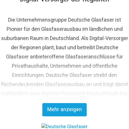
Die Unternehmensgruppe Deutsche Glasfaser ist
Pionier für den Glasfaserausbau im ländlichen und
suburbanen Raum in Deutschland. Als Digital-Versorger
der Regionen plant, baut und betreibt Deutsche
Glasfaser anbieteroffene Glasfaseranschlüsse für
Privathaushalte, Unternehmen und öffentliche
Einrichtungen. Deutsche Glasfaser strebt den
flächendeckenden Glasfaserausbau an und trägt damit
maßgeblich zum digitalen Fortschritt Deutschlands bei.
Mit innovativen Planungs- und Bauverfahren ist
Mehr anzeigen
Deutsche Glasfaser Spezialist für einen schnellen und
kosteneffizienten FTTH-Ausbau. Die