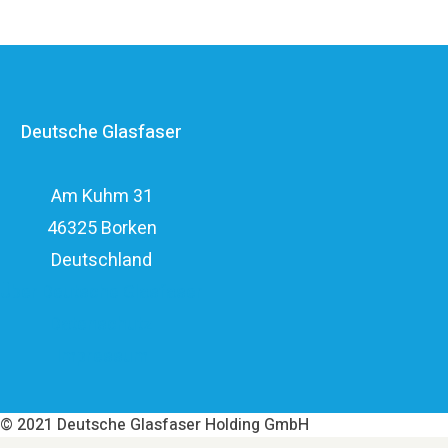
Unternehmensgruppe zählt zu den finanzstärksten
Anbietern im deutschen Markt und verfügt mit den
erfahrenen Glasfaserinvestoren EQT und OMERS über
ein privatwirtschaftliches Investitionsvolumen von über
Deutsche Glasfaser
elf Milliarden Euro.
Am Kuhm 31
46325 Borken
Deutschland
Über Deutsche Glasfaser
Datenschutz
Impressum