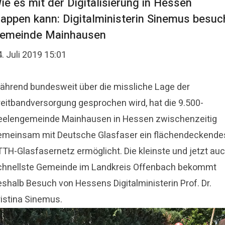
ie es mit der Digitalisierung in Hessen
lappen kann: Digitalministerin Sinemus besuc
emeinde Mainhausen
. Juli 2019 15:01
ährend bundesweit über die missliche Lage der
reitbandversorgung gesprochen wird, hat die 9.500-
eelengemeinde Mainhausen in Hessen zwischenzeitig
emeinsam mit Deutsche Glasfaser ein flächendeckende
TTH-Glasfasernetz ermöglicht. Die kleinste und jetzt au
chnellste Gemeinde im Landkreis Offenbach bekommt
eshalb Besuch von Hessens Digitalministerin Prof. Dr.
ristina Sinemus.