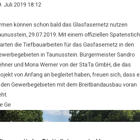
. Juli 2019 18:12
irmen können schon bald das Glasfasernetz nutzen
unusstein, 29.07.2019. Mit einem offiziellen Spatenstich
tarten die Tiefbauarbeiten für das Gasfasernetz in den
ewerbegebieten in Taunusstein. Bürgermeister Sandro
ehner und Mona Werner von der StaTa GmbH, die das
rojekt von Anfang an begleitet haben, freuen sich, dass 
n den Gewerbegebieten mit dem Breitbandausbau voran
ht.
ie Ge