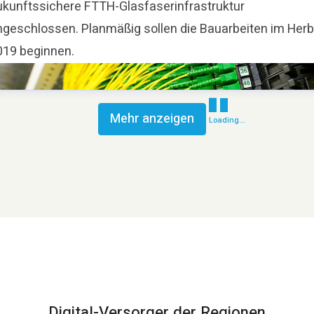
ukunftssichere FTTH-Glasfaserinfrastruktur
ngeschlossen. Planmäßig sollen die Bauarbeiten im Herb
019 beginnen.
Mehr anzeigen
Loading...
Digital-Versorger der Regionen