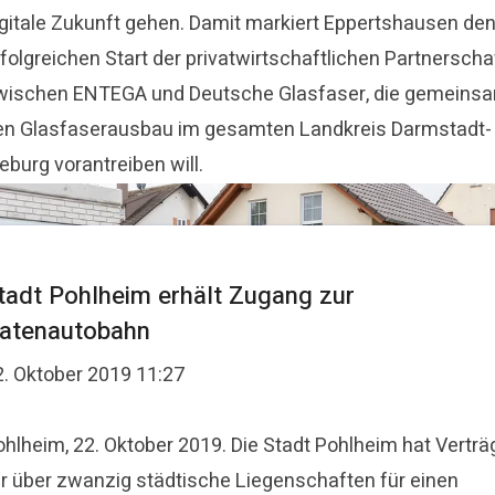
igitale Zukunft gehen. Damit markiert Eppertshausen de
folgreichen Start der privatwirtschaftlichen Partnerscha
wischen ENTEGA und Deutsche Glasfaser, die gemeins
en Glasfaserausbau im gesamten Landkreis Darmstadt-
eburg vorantreiben will.
tadt Pohlheim erhält Zugang zur
atenautobahn
2. Oktober 2019 11:27
ohlheim, 22. Oktober 2019. Die Stadt Pohlheim hat Verträ
ür über zwanzig städtische Liegenschaften für einen