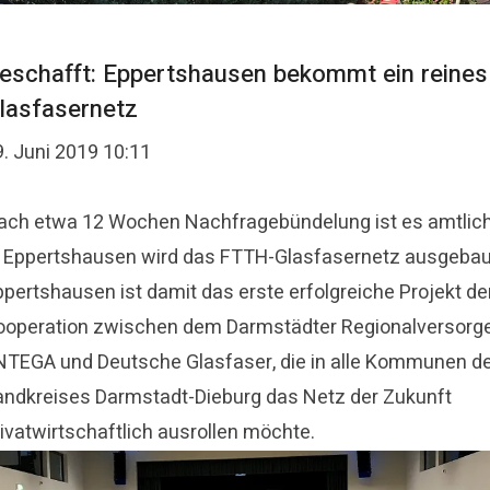
eschafft: Eppertshausen bekommt ein reines
lasfasernetz
9. Juni 2019 10:11
ach etwa 12 Wochen Nachfragebündelung ist es amtlich
n Eppertshausen wird das FTTH-Glasfasernetz ausgebau
ppertshausen ist damit das erste erfolgreiche Projekt de
ooperation zwischen dem Darmstädter Regionalversorg
NTEGA und Deutsche Glasfaser, die in alle Kommunen d
andkreises Darmstadt-Dieburg das Netz der Zukunft
ivatwirtschaftlich ausrollen möchte.