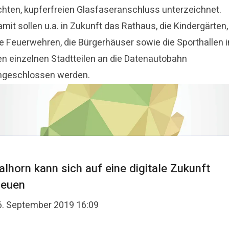
chten, kupferfreien Glasfaseranschluss unterzeichnet.
mit sollen u.a. in Zukunft das Rathaus, die Kindergärten,
ie Feuerwehren, die Bürgerhäuser sowie die Sporthallen i
en einzelnen Stadtteilen an die Datenautobahn
ngeschlossen werden.
alhorn kann sich auf eine digitale Zukunft
reuen
6. September 2019 16:09