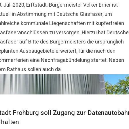
. Juli 2020, Erftstadt. Bürgermeister Volker Erner ist
ktuell in Abstimmung mit Deutsche Glasfaser, um
ahlreiche kommunale Liegenschaften mit kupferfreien
lasfaseranschlüssen zu versorgen. Hierzu hat Deutsche
lasfaser auf Bitte des Bürgermeisters die ursprünglich
eplanten Ausbaugebiete erweitert, für die nach den
ommerferien eine Nachfragebündelung startet. Neben
em Rathaus sollen auch da
tadt Frohburg soll Zugang zur Datenautobah
rhalten