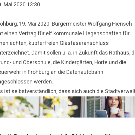
9. Mai 2020 13:30
rohburg, 19. Mai 2020. Bürgermeister Wolfgang Hiensch
at einen Vertrag für elf kommunale Liegenschaften für
inen echten, kupferfreien Glasfaseranschluss
terzeichnet. Damit sollen u. a. in Zukunft das Rathaus, d
rund- und Oberschule, die Kindergärten, Horte und die
euerwehr in Frohburg an die Datenautobahn
ngeschlossen werden.
s ist selbstverständlich, dass sich auch die Stadtverwal