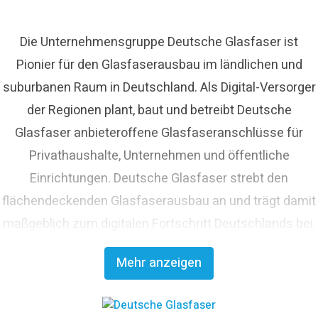
Die Unternehmensgruppe Deutsche Glasfaser ist
Pionier für den Glasfaserausbau im ländlichen und
suburbanen Raum in Deutschland. Als Digital-Versorger
der Regionen plant, baut und betreibt Deutsche
Glasfaser anbieteroffene Glasfaseranschlüsse für
Privathaushalte, Unternehmen und öffentliche
Einrichtungen. Deutsche Glasfaser strebt den
flächendeckenden Glasfaserausbau an und trägt damit
maßgeblich zum digitalen Fortschritt Deutschlands bei.
Mit innovativen Planungs- und Bauverfahren ist
Mehr anzeigen
Deutsche Glasfaser Spezialist für einen schnellen und
kosteneffizienten FTTH-Ausbau. Die
Unternehmensgruppe zählt zu den finanzstärksten