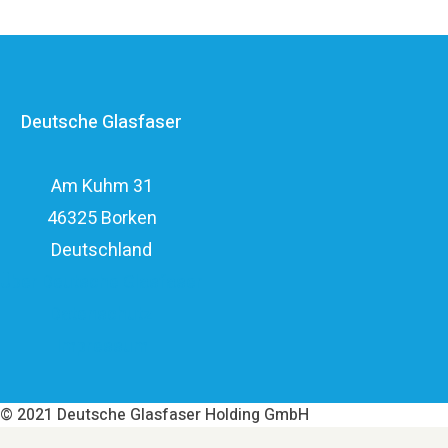
Anbietern im deutschen Markt und verfügt mit den
erfahrenen Glasfaserinvestoren EQT und OMERS über
ein privatwirtschaftliches Investitionsvolumen von über
Deutsche Glasfaser
elf Milliarden Euro.
Am Kuhm 31
46325 Borken
Deutschland
Über Deutsche Glasfaser
Datenschutz
Impressum