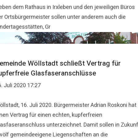
eben dem Rathaus in Irxleben und den jeweiligen Büros
er Ortsbürgermeister sollen unter anderem auch die
indertagesstätten, Gr
emeinde Wöllstadt schließt Vertrag für
upferfreie Glasfaseranschlüsse
. Juli 2020 17:27
llstadt, 16. Juli 2020. Bürgermeister Adrian Roskoni hat
nen Vertrag für einen echten, kupferfreien
lasfaseranschluss unterzeichnet. Damit sollen in Zukunf
wölf gemeindeeigene Liegenschaften an die