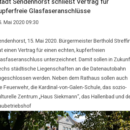
tadt Sendenhorst schließt Vertrag für
upferfreie Glasfaseranschlüsse
5. Mai 2020 09:30
endenhorst, 15. Mai 2020. Bürgermeister Berthold Streffi
t einen Vertrag für einen echten, kupferfreien
lasfaseranschluss unterzeichnet. Damit sollen in Zukunf
echs städtische Liegenschaften an die Datenautobahn
ngeschlossen werden. Neben dem Rathaus sollen auch
ie Feuerwehr, die Kardinal-von-Galen-Schule, das sozio-
ulturelle Zentrum „Haus Siekmann“, das Hallenbad und d
aubetriebshof