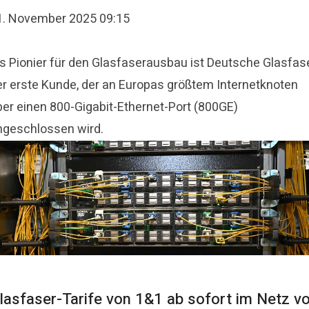
1. November 2025 09:15
ls Pionier für den Glasfaserausbau ist Deutsche Glasfas
er erste Kunde, der an Europas größtem Internetknoten
ber einen 800-Gigabit-Ethernet-Port (800GE)
ngeschlossen wird.
lasfaser-Tarife von 1&1 ab sofort im Netz v