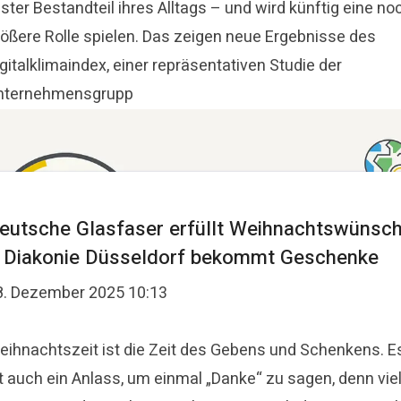
ster Bestandteil ihres Alltags – und wird künftig eine no
rößere Rolle spielen. Das zeigen neue Ergebnisse des
gitalklimaindex, einer repräsentativen Studie der
nternehmensgrupp
eutsche Glasfaser erfüllt Weihnachtswünsc
 Diakonie Düsseldorf bekommt Geschenke
8. Dezember 2025 10:13
eihnachtszeit ist die Zeit des Gebens und Schenkens. E
st auch ein Anlass, um einmal „Danke“ zu sagen, denn vie