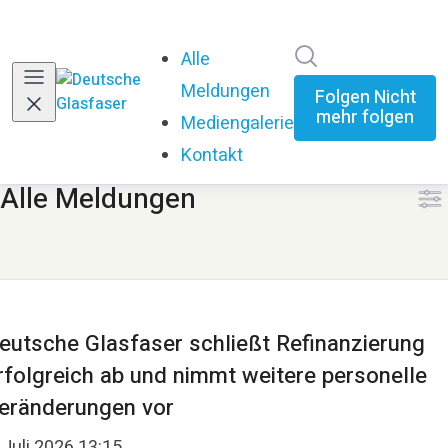
Im Newsroom su
Alle
Meldungen
Folgen
Nicht
mehr folgen
Mediengalerie
Kontakt
Alle Meldungen
eutsche Glasfaser schließt Refinanzierung
rfolgreich ab und nimmt weitere personelle
eränderungen vor
 Juli 2026 13:15