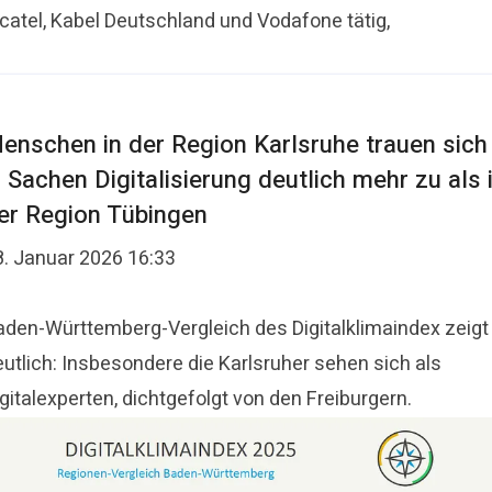
lcatel, Kabel Deutschland und Vodafone tätig,
enschen in der Region Karlsruhe trauen sich
n Sachen Digitalisierung deutlich mehr zu als 
er Region Tübingen
8. Januar 2026 16:33
aden-Württemberg-Vergleich des Digitalklimaindex zeigt
eutlich: Insbesondere die Karlsruher sehen sich als
gitalexperten, dichtgefolgt von den Freiburgern.