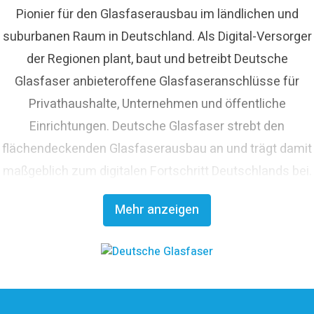
Pionier für den Glasfaserausbau im ländlichen und
suburbanen Raum in Deutschland. Als Digital-Versorger
der Regionen plant, baut und betreibt Deutsche
Glasfaser anbieteroffene Glasfaseranschlüsse für
Privathaushalte, Unternehmen und öffentliche
Einrichtungen. Deutsche Glasfaser strebt den
flächendeckenden Glasfaserausbau an und trägt damit
maßgeblich zum digitalen Fortschritt Deutschlands bei.
Mit innovativen Planungs- und Bauverfahren ist
Mehr anzeigen
Deutsche Glasfaser Spezialist für einen schnellen und
kosteneffizienten FTTH-Ausbau. Die
Unternehmensgruppe zählt zu den finanzstärksten
Anbietern im deutschen Markt und verfügt mit den
erfahrenen Glasfaserinvestoren EQT und OMERS über