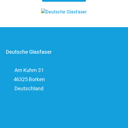
kosteneffizienten FTTH-Ausbau. Die
Unternehmensgruppe zählt zu den finanzstärksten
Anbietern im deutschen Markt und verfügt mit den
erfahrenen Glasfaserinvestoren EQT und OMERS über
ein privatwirtschaftliches Investitionsvolumen von über
Deutsche Glasfaser
elf Milliarden Euro.
Am Kuhm 31
46325 Borken
Deutschland
Über Deutsche Glasfaser
Datenschutz
Impressum