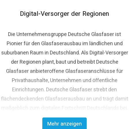
lasfaser.de
Digital-Versorger der Regionen
Die Unternehmensgruppe Deutsche Glasfaser ist
Pionier für den Glasfaserausbau im ländlichen und
suburbanen Raum in Deutschland. Als Digital-Versorger
der Regionen plant, baut und betreibt Deutsche
Glasfaser anbieteroffene Glasfaseranschlüsse für
Privathaushalte, Unternehmen und öffentliche
Einrichtungen. Deutsche Glasfaser strebt den
flächendeckenden Glasfaserausbau an und trägt damit
maßgeblich zum digitalen Fortschritt Deutschlands bei.
Mit innovativen Planungs- und Bauverfahren ist
Mehr anzeigen
Deutsche Glasfaser Spezialist für einen schnellen und