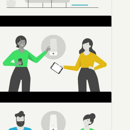
ie HomePass by Plume App
Deutsche Glasfaser
ie Installation des DG WLAN Plus Routers am GF-TA
Deutsche Glasfaser