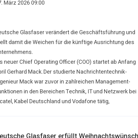
7. März 2026 09:00
eutsche Glasfaser verändert die Geschäftsführung und
ellt damit die Weichen für die künftige Ausrichtung des
nternehmens.
ls neuer Chief Operating Officer (COO) startet ab Anfang
pril Gerhard Mack. Der studierte Nachrichtentechnik-
ngenieur Mack war zuvor in zahlreichen Management-
unktionen in den Bereichen Technik, IT und Netzwerk bei
lcatel, Kabel Deutschland und Vodafone tätig,
eutsche Glasfaser erfüllt Weihnachtswünsc