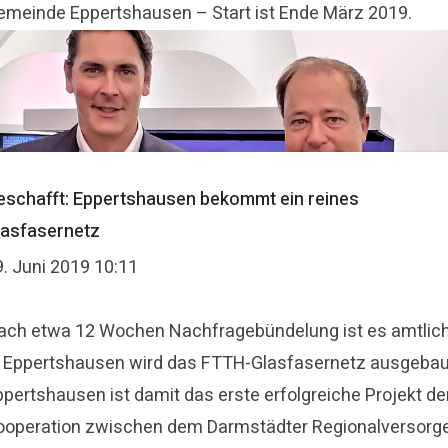
emeinde Eppertshausen – Start ist Ende März 2019.
eschafft: Eppertshausen bekommt ein reines
lasfasernetz
9. Juni 2019 10:11
ach etwa 12 Wochen Nachfragebündelung ist es amtlich
n Eppertshausen wird das FTTH-Glasfasernetz ausgebau
ppertshausen ist damit das erste erfolgreiche Projekt de
ooperation zwischen dem Darmstädter Regionalversorg