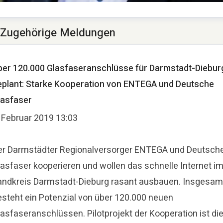
homas Schommer
Zugehörige Meldungen
ressekontakt
Pressesprecher
presse@deutsche-
lasfaser.de
ber 120.000 Glasfaseranschlüsse für Darmstadt-Diebur
eplant: Starke Kooperation von ENTEGA und Deutsche
lasfaser
. Februar 2019 13:03
er Darmstädter Regionalversorger ENTEGA und Deutsch
lasfaser kooperieren und wollen das schnelle Internet i
andkreis Darmstadt-Dieburg rasant ausbauen. Insgesam
esteht ein Potenzial von über 120.000 neuen
lasfaseranschlüssen. Pilotprojekt der Kooperation ist di