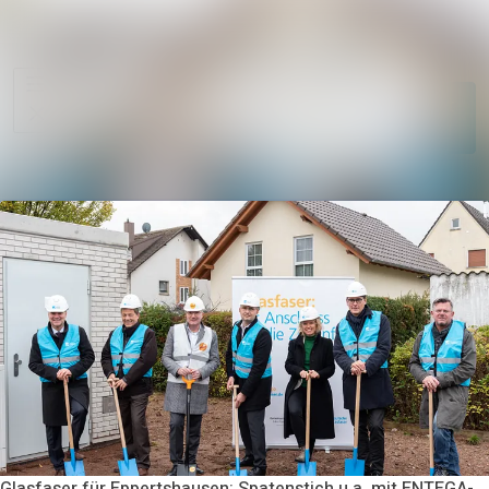
Im Newsroom su
Alle
Meldungen
Folgen
Nicht
mehr folgen
Mediengalerie
Kontakt
Glasfaser für Eppertshausen: Spatenstich u.a. mit ENTEGA-