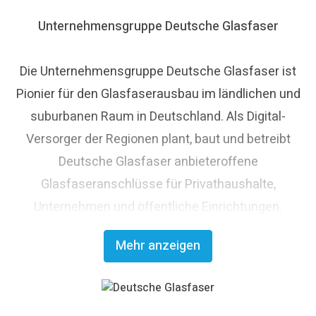
Unternehmensgruppe Deutsche Glasfaser
Die Unternehmensgruppe Deutsche Glasfaser ist
Pionier für den Glasfaserausbau im ländlichen und
suburbanen Raum in Deutschland. Als Digital-
Versorger der Regionen plant, baut und betreibt
Deutsche Glasfaser anbieteroffene
Glasfaseranschlüsse für Privathaushalte,
Unternehmen und öffentliche Einrichtungen.
Deutsche Glasfaser strebt den flächendeckenden
Mehr anzeigen
Glasfaserausbau an und trägt damit maßgeblich
zum digitalen Fortschritt Deutschlands bei. Mit
innovativen Planungs- und Bauverfahren ist