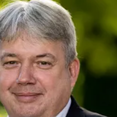
her
presse@deutsche-glasfaser.de