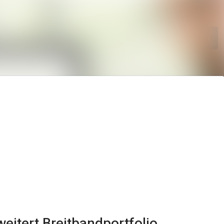
Im Newsroom suchen
Folgen
Nicht mehr folgen
eitert Breitbandportfolio