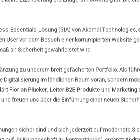
ess-Essentials-Lösung (SIA) von Akamai Technologies, 
den User vor dem Besuch einer korrumpierten Website g
maß an Sicherheit gewährleistet wird.
änzung zu unserem breit gefächerten Portfolio. Als führe
r die Digitalisierung im ländlichen Raum voran, sondern
lärt
Florian Plücker, Leiter B2B Produkte und Marketin
und freuen uns über die Einführung einer neuen Sicherh
hungen sicher sind und sich jederzeit auf modernste S
nz auf ihr Kerngeschäft zu konzentrieren", ergänzt
Andre