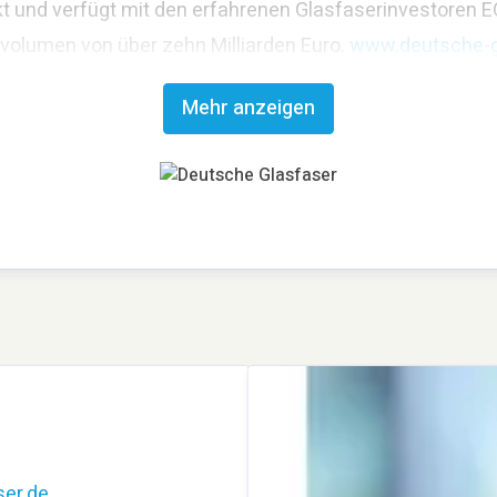
t und verfügt mit den erfahrenen Glasfaserinvestoren E
svolumen von über zehn Milliarden Euro.
www.deutsche-g
Mehr anzeigen
er.de