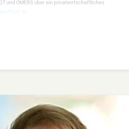
QT und OMERS über ein privatwirtschaftliches
lasfaser.de