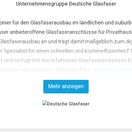
Unternehmensgruppe Deutsche Glasfaser
nier für den Glasfaserausbau im ländlichen und suburba
aser anbieteroffene Glasfaseranschlüsse für Privathaus
asfaserausbau an und trägt damit maßgeblich zum digit
r Spezialist für einen schnellen und kosteneffizienten
t und verfügt mit den erfahrenen Glasfaserinvestoren E
svolumen von über zehn Milliarden Euro.
www.deutsche-g
Mehr anzeigen