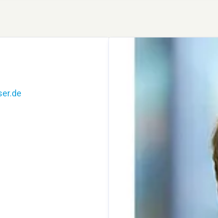
er.de