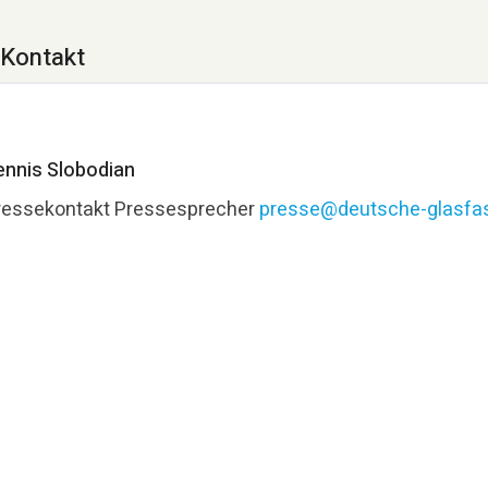
Kontakt
ennis Slobodian
ressekontakt
Pressesprecher
presse@deutsche-glasfas