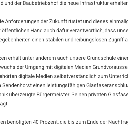
 und der Baubetriebshof die neue Infrastruktur erhalten
r die Anforderungen der Zukunft rüstet und dieses einmal
er öffentlichen Hand auch dafür verantwortlich, dass unse
egebenheiten einen stabilen und reibungslosen Zugriff 
tzen erhält unter anderem auch unsere Grundschule ein
hwuchs der Umgang mit digitalen Medien Grundvoraussetzu
gehörten digitale Medien selbstverständlich zum Unterr
n Sendenhorst einen leistungsfähigen Glasfaseranschluss
chnik überzeugte Bürgermeister. Seinen privaten Glasfas
agt.
den benötigten 40 Prozent, die bis zum Ende der Nachfr