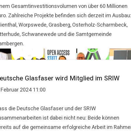
inem Gesamtinvestitionsvolumen von über 60 Millionen
uro. Zahlreiche Projekte befinden sich derzeit im Ausbau
ilienthal, Worpswede, Grasberg, Osterholz-Scharmbeck,
itterhude, Schwanewede und die Samtgemeinde
ambergen.
eutsche Glasfaser wird Mitglied im SRIW
. Februar 2024 11:00
ass die Deutsche Glasfaser und der SRIW
usammenarbeiten ist dabei nicht neu: Beide können
ereits auf die gemeinsame erfolgreiche Arbeit im Rahme