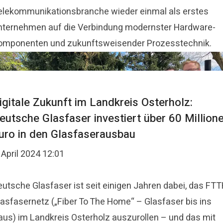
elekommunikationsbranche wieder einmal als erstes
nternehmen auf die Verbindung modernster Hardware-
omponenten und zukunftsweisender Prozesstechnik.
igitale Zukunft im Landkreis Osterholz:
eutsche Glasfaser investiert über 60 Million
uro in den Glasfaserausbau
 April 2024 12:01
eutsche Glasfaser ist seit einigen Jahren dabei, das FTT
lasfasernetz („Fiber To The Home“ – Glasfaser bis ins
aus) im Landkreis Osterholz auszurollen – und das mit