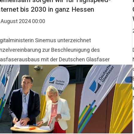
emeinsam sorgen wir für Highspeed-
nternet bis 2030 in ganz Hessen
. August 2024 00:00
igitalministerin Sinemus unterzeichnet
inzelvereinbarung zur Beschleunigung des
lasfaserausbaus mit der Deutschen Glasfaser