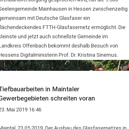
Seelengemeinde Mainhausen in Hessen zwischenzeitig
gemeinsam mit Deutsche Glasfaser ein
flächendeckendes FTTH-Glasfasernetz ermöglicht. Die
kleinste und jetzt auch schnellste Gemeinde im
Landkreis Offenbach bekommt deshalb Besuch von
Hessens Digitalministerin Prof. Dr. Kristina Sinemus.
Tiefbauarbeiten in Maintaler
Gewerbegebieten schreiten voran
23. Mai 2019 16:46
Maintal, 23.05.2019. Der Ausbau des Glasfasernetzes in