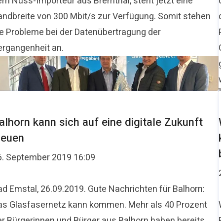
em Nuss-Importeur aus Bremthal, steht jetzt eine
andbreite von 300 Mbit/s zur Verfügung. Somit stehen
ie Probleme bei der Datenübertragung der
ergangenheit an.
alhorn kann sich auf eine digitale Zukunft
reuen
6. September 2019 16:09
ad Emstal, 26.09.2019. Gute Nachrichten für Balhorn:
as Glasfasernetz kann kommen. Mehr als 40 Prozent
er Bürgerinnen und Bürger aus Balhorn haben bereits