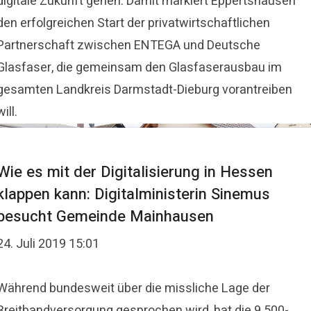
digitale Zukunft gehen. Damit markiert Eppertshausen
den erfolgreichen Start der privatwirtschaftlichen
Partnerschaft zwischen ENTEGA und Deutsche
Glasfaser, die gemeinsam den Glasfaserausbau im
gesamten Landkreis Darmstadt-Dieburg vorantreiben
will.
Wie es mit der Digitalisierung in Hessen
klappen kann: Digitalministerin Sinemus
besucht Gemeinde Mainhausen
24. Juli 2019 15:01
Während bundesweit über die missliche Lage der
Breitbandversorgung gesprochen wird, hat die 9.500-