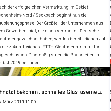
ach der erfolgreichen Vermarktung im Gebiet
echenheim-Nord / Seckbach beginnt nun die
auplanungsphase. Der Großteil der Unternehmen aus
em Gewerbegebiet, die einen Vertrag mit Deutsche
lasfaser gezeichnet haben, werden bereits dieses Jahr
n die zukunftssichere FTTH-Glasfaserinfrastruktur
ngeschlossen. Planmäßig sollen die Bauarbeiten im
erbst 2019 beginnen.
hnatal bekommt schnelles Glasfasernetz
6. März 2019 11:00