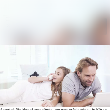
Im Newsroom su
Alle
Meldungen
Folgen
Nicht
mehr folgen
Mediengalerie
Kontakt
Ahnatal: Die Nachfragebündelung war erfolgreich - in Kürze