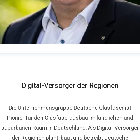
homas Schommer
ressekontakt
Pressesprecher
presse@deutsche-
lasfaser.de
Digital-Versorger der Regionen
Die Unternehmensgruppe Deutsche Glasfaser ist
Pionier für den Glasfaserausbau im ländlichen und
suburbanen Raum in Deutschland. Als Digital-Versorger
der Regionen plant, baut und betreibt Deutsche