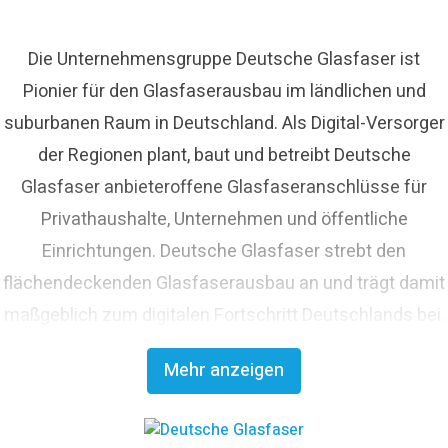
Die Unternehmensgruppe Deutsche Glasfaser ist
Pionier für den Glasfaserausbau im ländlichen und
suburbanen Raum in Deutschland. Als Digital-Versorger
der Regionen plant, baut und betreibt Deutsche
Glasfaser anbieteroffene Glasfaseranschlüsse für
Privathaushalte, Unternehmen und öffentliche
Einrichtungen. Deutsche Glasfaser strebt den
flächendeckenden Glasfaserausbau an und trägt damit
maßgeblich zum digitalen Fortschritt Deutschlands bei.
Mit innovativen Planungs- und Bauverfahren ist
Mehr anzeigen
Deutsche Glasfaser Spezialist für einen schnellen und
kosteneffizienten FTTH-Ausbau. Die
Unternehmensgruppe zählt zu den finanzstärksten