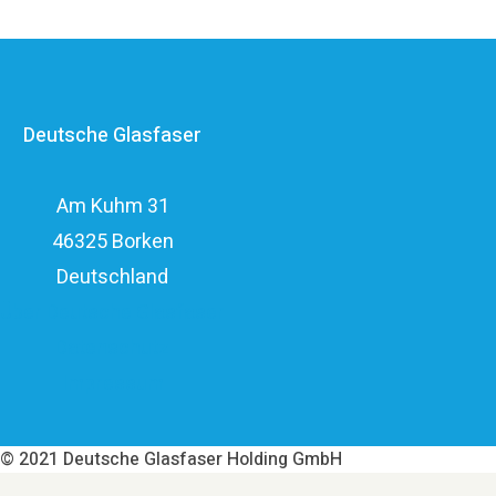
Anbietern im deutschen Markt und verfügt mit den
erfahrenen Glasfaserinvestoren EQT und OMERS über
ein privatwirtschaftliches Investitionsvolumen von über
Deutsche Glasfaser
elf Milliarden Euro.
Am Kuhm 31
46325 Borken
Deutschland
Über Deutsche Glasfaser
Datenschutz
Impressum