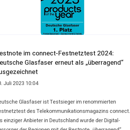
estnote im connect-Festnetztest 2024:
eutsche Glasfaser erneut als „überragend“
usgezeichnet
. Juli 2023 10:04
eutsche Glasfaser ist Testsieger im renommierten
estnetztest des Telekommunikationsmagazins connect.
s einziger Anbieter in Deutschland wurde der Digital-
ersorger der Regionen mit der Bestnote „überragend“