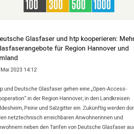
eutsche Glasfaser und htp kooperieren: Meh
lasfaserangebote für Region Hannover und
mland
. Mai 2023 14:12
tp und Deutsche Glasfaser gehen eine „Open-Access-
ooperation“ in der Region Hannover, in den Landkreisen
ldesheim, Peine und Salzgitter ein. Zukünftig werden dor
llen netztechnisch erreichbaren Anwohnerinnen und
nwohnern neben den Tarifen von Deutsche Glasfaser au