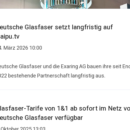
eutsche Glasfaser setzt langfristig auf
aipu.tv
4. März 2026 10:00
eutsche Glasfaser und die Exaring AG bauen ihre seit En
022 bestehende Partnerschaft langfristig aus.
lasfaser-Tarife von 1&1 ab sofort im Netz v
eutsche Glasfaser verfügbar
. Oktober 2025 13:03