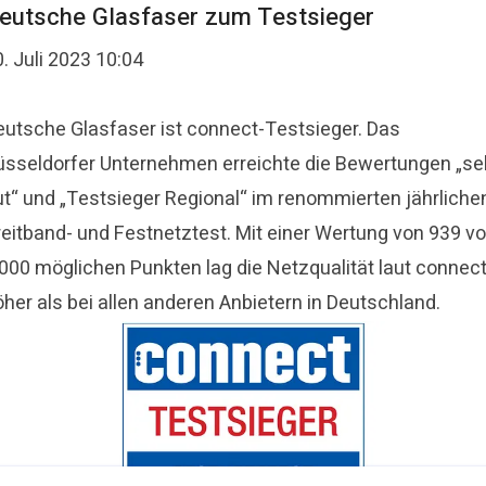
eutsche Glasfaser zum Testsieger
. Juli 2023 10:04
eutsche Glasfaser ist connect-Testsieger. Das
üsseldorfer Unternehmen erreichte die Bewertungen „se
ut“ und „Testsieger Regional“ im renommierten jährliche
reitband- und Festnetztest. Mit einer Wertung von 939 v
.000 möglichen Punkten lag die Netzqualität laut connec
her als bei allen anderen Anbietern in Deutschland.