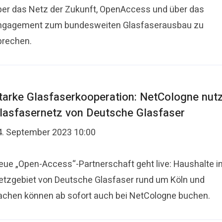
ber das Netz der Zukunft, OpenAccess und über das
ngagement zum bundesweiten Glasfaserausbau zu
prechen.
tarke Glasfaserkooperation: NetCologne nut
lasfasernetz von Deutsche Glasfaser
4. September 2023 10:00
eue „Open-Access“-Partnerschaft geht live: Haushalte i
etzgebiet von Deutsche Glasfaser rund um Köln und
achen können ab sofort auch bei NetCologne buchen.