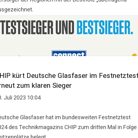
usgezeichnet.
HIP kürt Deutsche Glasfaser im Festnetztes
rneut zum klaren Sieger
. Juli 2023 10:04
eutsche Glasfaser hat im bundesweiten Festnetztest
024 des Technikmagazins CHIP zum dritten Mal in Folge
pitzenplätze belegt.