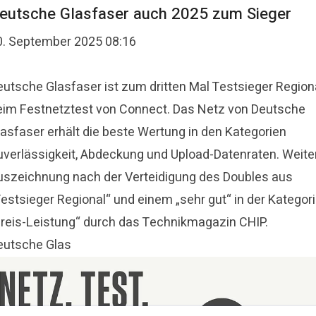
eutsche Glasfaser auch 2025 zum Sieger
0. September 2025 08:16
eutsche Glasfaser ist zum dritten Mal Testsieger Region
eim Festnetztest von Connect. Das Netz von Deutsche
lasfaser erhält die beste Wertung in den Kategorien
uverlässigkeit, Abdeckung und Upload-Datenraten. Weite
uszeichnung nach der Verteidigung des Doubles aus
Testsieger Regional“ und einem „sehr gut“ in der Kategor
Preis-Leistung“ durch das Technikmagazin CHIP.
eutsche Glas