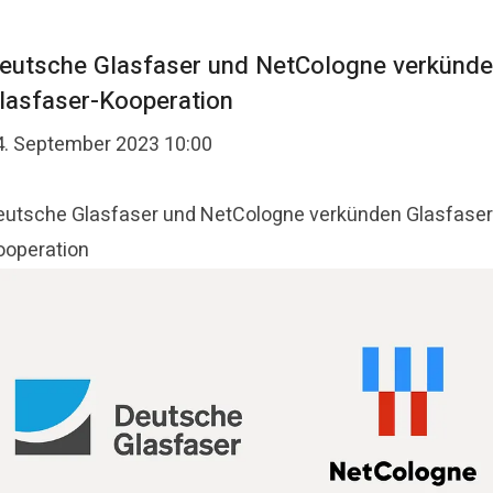
eutsche Glasfaser und NetCologne verkünd
lasfaser-Kooperation
4. September 2023 10:00
eutsche Glasfaser und NetCologne verkünden Glasfaser
ooperation