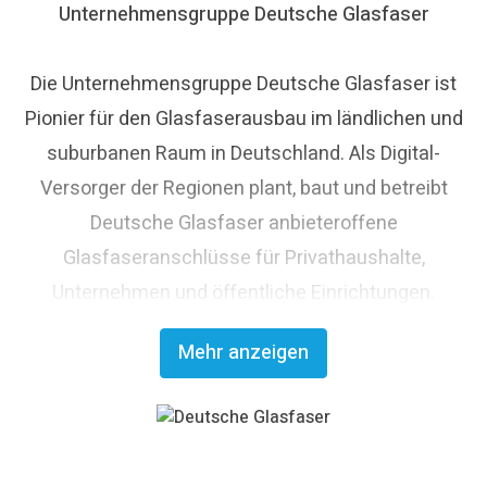
Unternehmensgruppe Deutsche Glasfaser
Die Unternehmensgruppe Deutsche Glasfaser ist
Pionier für den Glasfaserausbau im ländlichen und
suburbanen Raum in Deutschland. Als Digital-
Versorger der Regionen plant, baut und betreibt
Deutsche Glasfaser anbieteroffene
Glasfaseranschlüsse für Privathaushalte,
Unternehmen und öffentliche Einrichtungen.
Deutsche Glasfaser strebt den flächendeckenden
Mehr anzeigen
Glasfaserausbau an und trägt damit maßgeblich
zum digitalen Fortschritt Deutschlands bei. Mit
innovativen Planungs- und Bauverfahren ist
Deutsche Glasfaser Spezialist für einen schnellen