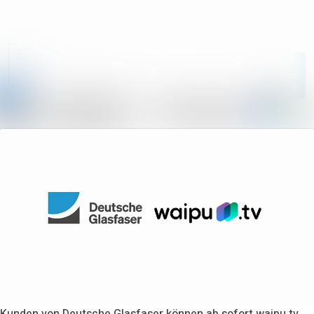
Im Newsroom su
Alle
Meldungen
Folgen
Nicht
mehr folgen
Mediengalerie
Kontakt
Kunden von Deutsche Glasfaser können ab sofort waipu.tv