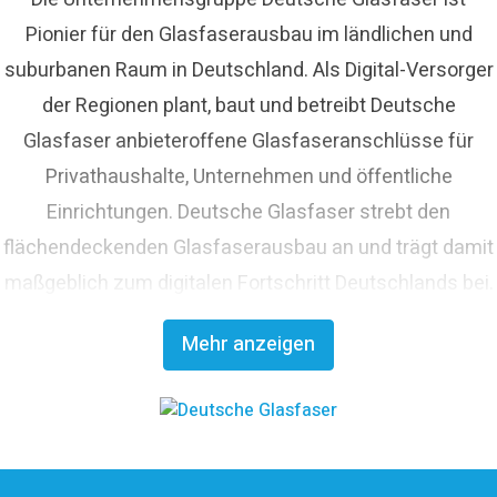
Pionier für den Glasfaserausbau im ländlichen und
suburbanen Raum in Deutschland. Als Digital-Versorger
der Regionen plant, baut und betreibt Deutsche
Glasfaser anbieteroffene Glasfaseranschlüsse für
Privathaushalte, Unternehmen und öffentliche
Einrichtungen. Deutsche Glasfaser strebt den
flächendeckenden Glasfaserausbau an und trägt damit
maßgeblich zum digitalen Fortschritt Deutschlands bei.
Mit innovativen Planungs- und Bauverfahren ist
Mehr anzeigen
Deutsche Glasfaser Spezialist für einen schnellen und
kosteneffizienten FTTH-Ausbau. Die
Unternehmensgruppe zählt zu den finanzstärksten
Anbietern im deutschen Markt und verfügt mit den
erfahrenen Glasfaserinvestoren EQT und OMERS über