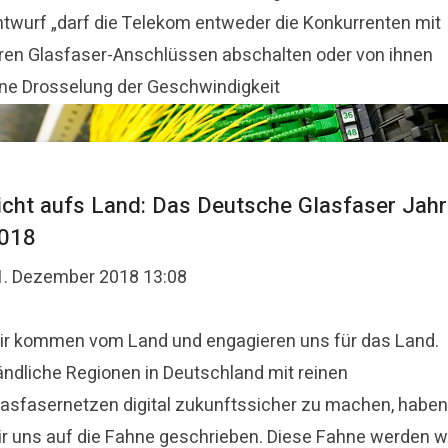
ntwurf „darf die Telekom entweder die Konkurrenten mit
hren Glasfaser-Anschlüssen abschalten oder von ihnen
ine Drosselung der Geschwindigkeit
icht aufs Land: Das Deutsche Glasfaser Jahr
018
1. Dezember 2018 13:08
ir kommen vom Land und engagieren uns für das Land.
ändliche Regionen in Deutschland mit reinen
lasfasernetzen digital zukunftssicher zu machen, haben
ir uns auf die Fahne geschrieben. Diese Fahne werden w