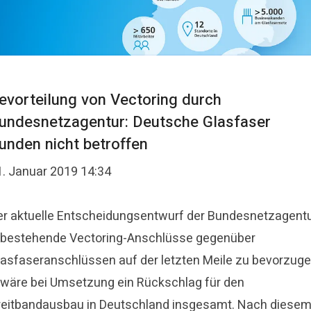
evorteilung von Vectoring durch
undesnetzagentur: Deutsche Glasfaser
unden nicht betroffen
1. Januar 2019 14:34
er aktuelle Entscheidungsentwurf der Bundesnetzagent
 bestehende Vectoring-Anschlüsse gegenüber
lasfaseranschlüssen auf der letzten Meile zu bevorzug
 wäre bei Umsetzung ein Rückschlag für den
reitbandausbau in Deutschland insgesamt. Nach diese