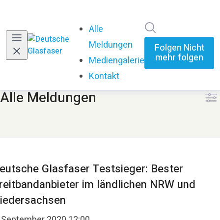
Im Newsroom su
Alle
Meldungen
Folgen
Nicht
mehr folgen
Mediengalerie
Kontakt
Alle Meldungen
eutsche Glasfaser Testsieger: Bester
reitbandanbieter im ländlichen NRW und
iedersachsen
. September 2020 12:00