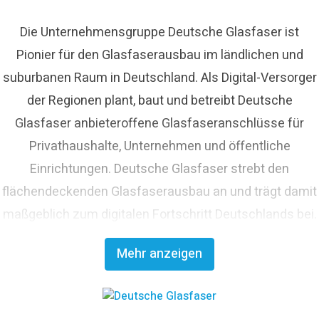
Die Unternehmensgruppe Deutsche Glasfaser ist
Pionier für den Glasfaserausbau im ländlichen und
suburbanen Raum in Deutschland. Als Digital-Versorger
der Regionen plant, baut und betreibt Deutsche
Glasfaser anbieteroffene Glasfaseranschlüsse für
Privathaushalte, Unternehmen und öffentliche
Einrichtungen. Deutsche Glasfaser strebt den
flächendeckenden Glasfaserausbau an und trägt damit
maßgeblich zum digitalen Fortschritt Deutschlands bei.
Mit innovativen Planungs- und Bauverfahren ist
Mehr anzeigen
Deutsche Glasfaser Spezialist für einen schnellen und
kosteneffizienten FTTH-Ausbau. Die
Unternehmensgruppe zählt zu den finanzstärksten