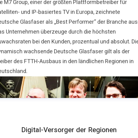
e M7 Group, einer der größten Plattformbetreiber für
telliten- und IP-basiertes TV in Europa, zeichnete
eutsche Glasfaser als „Best Performer“ der Branche aus
as Unternehmen überzeuge durch die höchsten
uwachsraten bei den Kunden, prozentual und absolut. Di
ynamisch wachsende Deutsche Glasfaser gilt als der
reiber des FTTH-Ausbaus in den ländlichen Regionen in
eutschland.
Digital-Versorger der Regionen