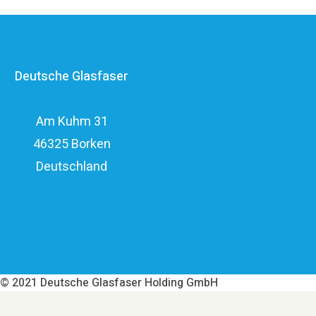
Anbietern im deutschen Markt und verfügt mit den
erfahrenen Glasfaserinvestoren EQT und OMERS über
ein privatwirtschaftliches Investitionsvolumen von über
Deutsche Glasfaser
elf Milliarden Euro.
Am Kuhm 31
46325 Borken
Deutschland
Über Deutsche Glasfaser
Datenschutz
Impressum