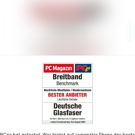
Im Newsroom su
Alle
Meldungen
Folgen
Nicht
mehr folgen
Mediengalerie
Kontakt
PCgo hat getestet: Wer bietet auf regionaler Ebene das beste