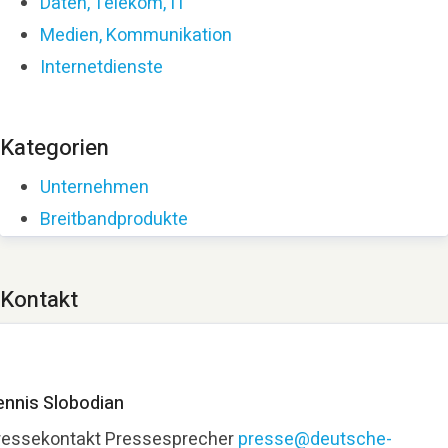
Daten, Telekom, IT
Medien, Kommunikation
Internetdienste
Kategorien
Unternehmen
Breitbandprodukte
Kontakt
ennis Slobodian
ressekontakt
Pressesprecher
presse@deutsche-