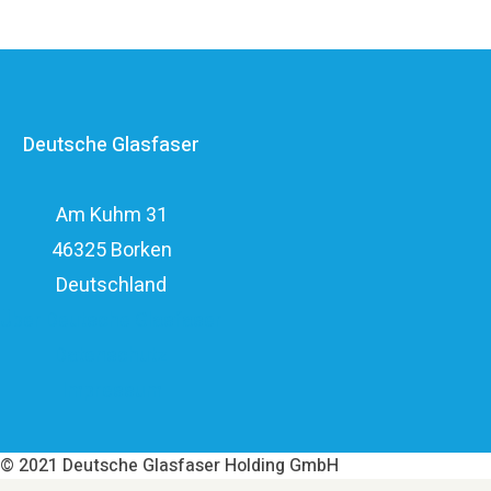
Unternehmensgruppe zählt zu den finanzstärksten
Anbietern im deutschen Markt und verfügt mit den
erfahrenen Glasfaserinvestoren EQT und OMERS über
ein privatwirtschaftliches Investitionsvolumen von über
Deutsche Glasfaser
elf Milliarden Euro.
Am Kuhm 31
46325 Borken
Deutschland
Über Deutsche Glasfaser
Datenschutz
Impressum