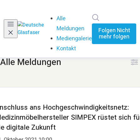
Im Newsroom su
Alle
Meldungen
Folgen
Nicht
mehr folgen
Mediengalerie
Kontakt
Alle Meldungen
nschluss ans Hochgeschwindigkeitsnetz:
edizinmöbelhersteller SIMPEX rüstet sich fü
ie digitale Zukunft
1. Oktober 2021 10:00