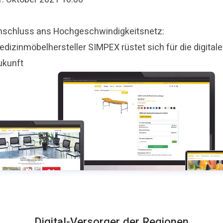
nschluss ans Hochgeschwindigkeitsnetz:
dizinmöbelhersteller SIMPEX rüstet sich für die digitale
ukunft
Digital-Versorger der Regionen