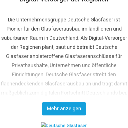
Die Unternehmensgruppe Deutsche Glasfaser ist
Pionier für den Glasfaserausbau im ländlichen und
suburbanen Raum in Deutschland. Als Digital-Versorger
der Regionen plant, baut und betreibt Deutsche
Glasfaser anbieteroffene Glasfaseranschlüsse für
Privathaushalte, Unternehmen und öffentliche
Einrichtungen. Deutsche Glasfaser strebt den
flächendeckenden Glasfaserausbau an und trägt damit
maßgeblich zum digitalen Fortschritt Deutschlands bei.
Mit innovativen Planungs- und Bauverfahren ist
Mehr anzeigen
Deutsche Glasfaser Spezialist für einen schnellen und
kosteneffizienten FTTH-Ausbau. Die