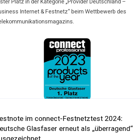
ster Platz in der Kategorie „Provider Deutschland –
usiness Internet & Festnetz“ beim Wettbewerb des
elekommunikationsmagazins.
estnote im connect-Festnetztest 2024:
eutsche Glasfaser erneut als „überragend“
usgezeichnet