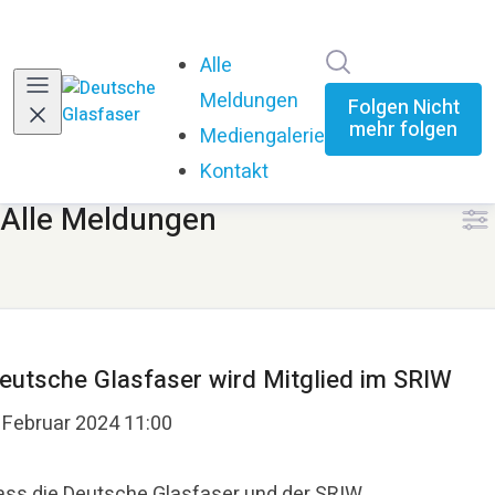
Im Newsroom su
Alle
Meldungen
(current)
Folgen
Nicht
mehr folgen
Mediengalerie
Kontakt
Alle Meldungen
eutsche Glasfaser wird Mitglied im SRIW
. Februar 2024 11:00
ass die Deutsche Glasfaser und der SRIW