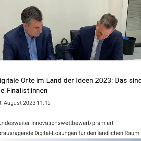
igitale Orte im Land der Ideen 2023: Das sin
ie Finalist:innen
0. August 2023 11:12
undesweiter Innovationswettbewerb prämiert
erausragende Digital-Lösungen für den ländlichen Raum