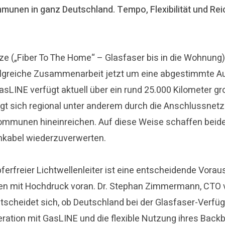
unen in ganz Deutschland. Tempo, Flexibilität und Reic
e („Fiber To The Home“ – Glasfaser bis in die Wohnung
olgreiche Zusammenarbeit jetzt um eine abgestimmte Aus
asLINE verfügt aktuell über ein rund 25.000 Kilometer g
 sich regional unter anderem durch die Anschlussnetze
munen hineinreichen. Auf diese Weise schaffen beide 
ehkabel wiederzuverwerten.
ferfreier Lichtwellenleiter ist eine entscheidende Vora
n mit Hochdruck voran. Dr. Stephan Zimmermann, CTO vo
cheidet sich, ob Deutschland bei der Glasfaser-Verfügb
peration mit GasLINE und die flexible Nutzung ihres Ba