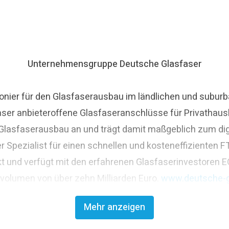
Unternehmensgruppe Deutsche Glasfaser
nier für den Glasfaserausbau im ländlichen und suburba
aser anbieteroffene Glasfaseranschlüsse für Privathaus
asfaserausbau an und trägt damit maßgeblich zum digit
r Spezialist für einen schnellen und kosteneffizienten
t und verfügt mit den erfahrenen Glasfaserinvestoren E
svolumen von über zehn Milliarden Euro.
www.deutsche-g
Mehr anzeigen