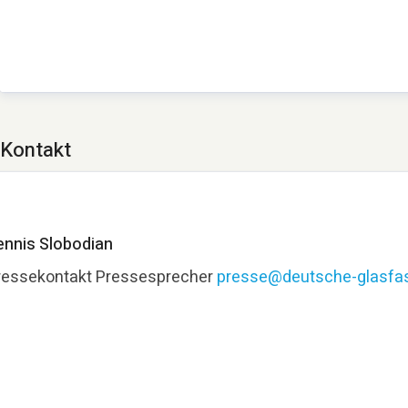
Kontakt
ennis Slobodian
ressekontakt
Pressesprecher
presse@deutsche-glasfas