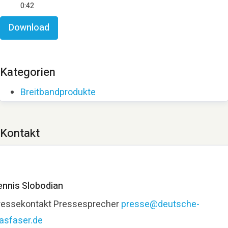
0:42
Download
Kategorien
Breitbandprodukte
Kontakt
ennis Slobodian
ressekontakt
Pressesprecher
presse@deutsche-
lasfaser.de