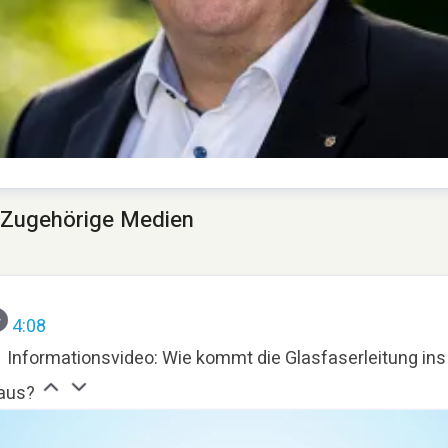
homas Schommer
Zugehörige Medien
ressekontakt
Pressesprecher
presse@deutsche-
lasfaser.de
4:08
Informationsvideo: Wie kommt die Glasfaserleitung ins
aus?