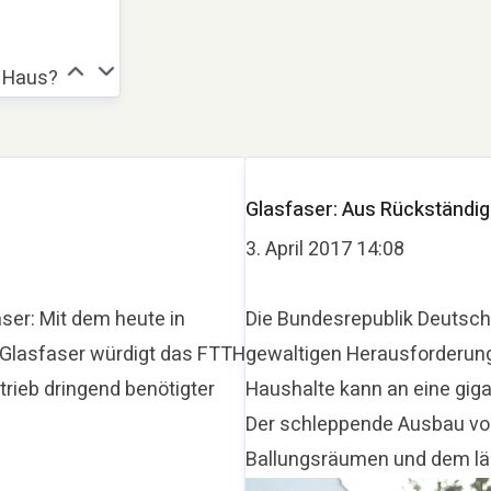
s Haus?
Thomas Schommer
aser.de
Pressekontakt
Pressesprec
Glasfaser: Aus Rückständigk
3. April 2017 14:08
ser: Mit dem heute in
Die Bundesrepublik Deutschl
 Glasfaser würdigt das FTTH
gewaltigen Herausforderung
rieb dringend benötigter
Haushalte kann an eine gig
Der schleppende Ausbau von
Ballungsräumen und dem län