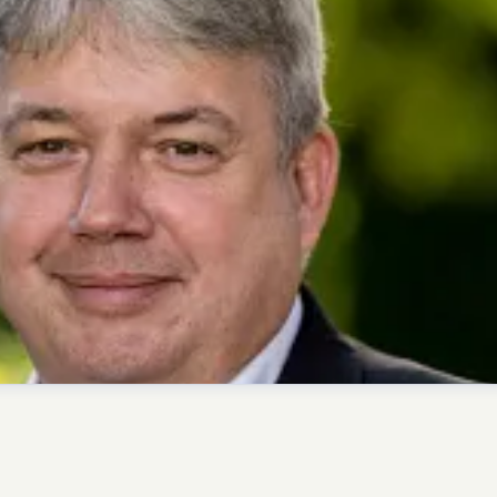
her
presse@deutsche-glasfaser.de