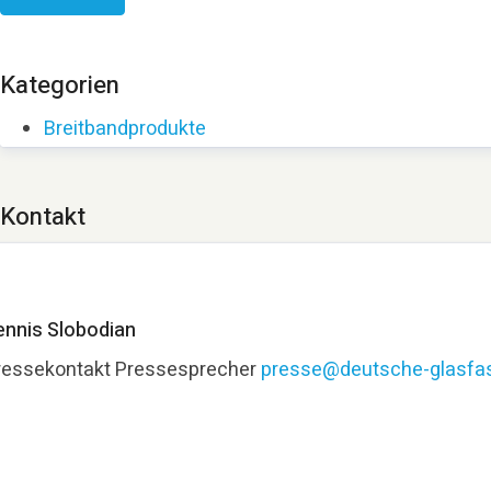
Kategorien
Breitbandprodukte
Kontakt
ennis Slobodian
ressekontakt
Pressesprecher
presse@deutsche-glasfas