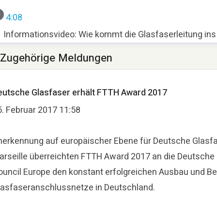
4:08
Informationsvideo: Wie kommt die Glasfaserleitung in
Zugehörige Meldungen
ora Lippelt
ressekontakt
Pressesprecherin
presse@deutsche-glasf
eutsche Glasfaser erhält FTTH Award 2017
5. Februar 2017 11:58
nerkennung auf europäischer Ebene für Deutsche Glasfa
arseille überreichten FTTH Award 2017 an die Deutsche
ouncil Europe den konstant erfolgreichen Ausbau und Bet
lasfaseranschlussnetze in Deutschland.