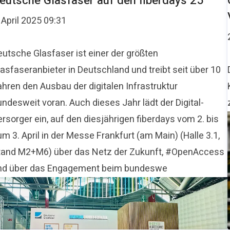
eutsche Glasfaser auf den fiberdays 25
 April 2025 09:31
eutsche Glasfaser ist einer der größten
asfaseranbieter in Deutschland und treibt seit über 10
ahren den Ausbau der digitalen Infrastruktur
ndesweit voran. Auch dieses Jahr lädt der Digital-
rsorger ein, auf den diesjährigen fiberdays vom 2. bis
m 3. April in der Messe Frankfurt (am Main) (Halle 3.1,
tand M2+M6) über das Netz der Zukunft, #OpenAccess
nd über das Engagement beim bundeswe