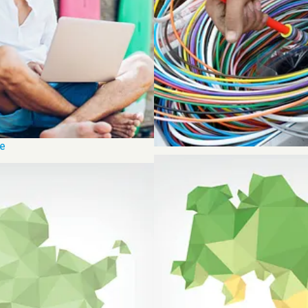
e
Netzbau