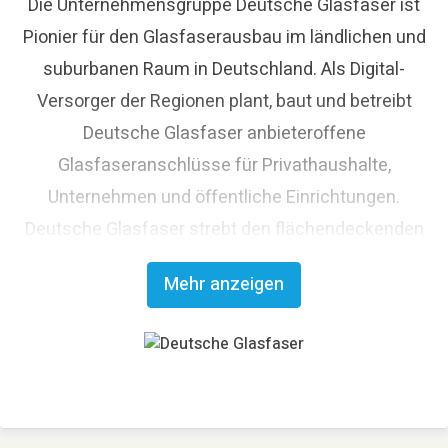
Die Unternehmensgruppe Deutsche Glasfaser ist
Pionier für den Glasfaserausbau im ländlichen und
suburbanen Raum in Deutschland. Als Digital-
Versorger der Regionen plant, baut und betreibt
Deutsche Glasfaser anbieteroffene
Glasfaseranschlüsse für Privathaushalte,
Unternehmen und öffentliche Einrichtungen.
Deutsche Glasfaser strebt den flächendeckenden
Glasfaserausbau an und trägt damit maßgeblich
Mehr anzeigen
zum digitalen Fortschritt Deutschlands bei. Mit
innovativen Planungs- und Bauverfahren ist
Deutsche Glasfaser Spezialist für einen schnellen
und kosteneffizienten FTTH-Ausbau. Die
Unternehmensgruppe zählt zu den finanzstärksten