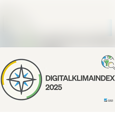
Im Newsroom su
Alle
Meldungen
Folgen
Nicht
mehr folgen
Mediengalerie
Kontakt