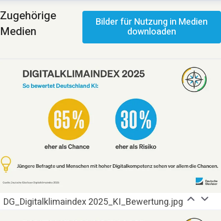
ominik Beyer
Zugehörige
Bilder für Nutzung in Medien
ressekontakt
Pressesprecher
presse@deutsche-
Medien
downloaden
lasfaser.de
DG_Digitalklimaindex 2025_KI_Bewertung.jpg