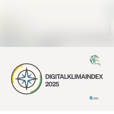
Im Newsroom su
Alle
Meldungen
Folgen
Nicht
mehr folgen
Mediengalerie
Kontakt