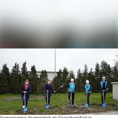
Im Newsroom su
Alle
Meldungen
Folgen
Nicht
mehr folgen
Mediengalerie
Kontakt
Gemeinsamer Spatenstich im Gewerbegebiet in