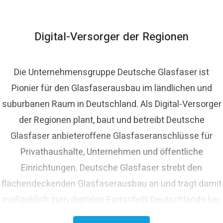
ressekontakt
Pressesprecher
presse@deutsche-
lasfaser.de
Digital-Versorger der Regionen
Die Unternehmensgruppe Deutsche Glasfaser ist
Pionier für den Glasfaserausbau im ländlichen und
suburbanen Raum in Deutschland. Als Digital-Versorger
der Regionen plant, baut und betreibt Deutsche
Glasfaser anbieteroffene Glasfaseranschlüsse für
Privathaushalte, Unternehmen und öffentliche
Einrichtungen. Deutsche Glasfaser strebt den
flächendeckenden Glasfaserausbau an und trägt damit
maßgeblich zum digitalen Fortschritt Deutschlands bei.
Mit innovativen Planungs- und Bauverfahren ist