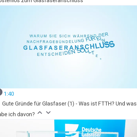
ostenlos zum Glasfaseranschluss
1:40
Gute Gründe für Glasfaser (1) - Was ist FTTH? Und was
abe ich davon?