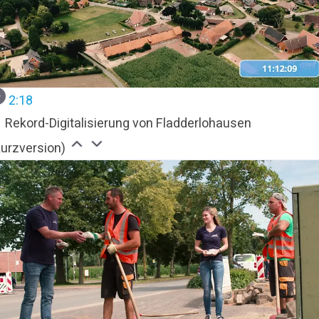
2:18
Rekord-Digitalisierung von Fladderlohausen
Kurzversion)