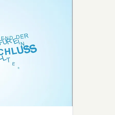
Thomas Schommer
aser.de
Pressekontakt
Pressesprec