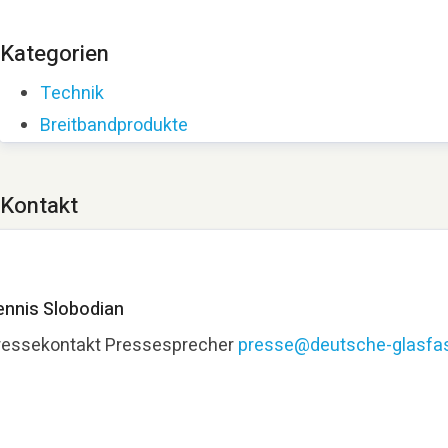
Kategorien
Technik
Breitbandprodukte
Kontakt
ennis Slobodian
ressekontakt
Pressesprecher
presse@deutsche-glasfas