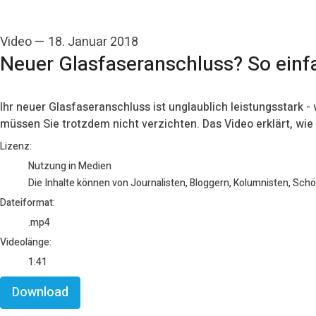
Video
—
18. Januar 2018
Neuer Glasfaseranschluss? So einf
Ihr neuer Glasfaseranschluss ist unglaublich leistungsstark 
müssen Sie trotzdem nicht verzichten. Das Video erklärt, wi
go to media item
Lizenz:
Nutzung in Medien
Die Inhalte können von Journalisten, Bloggern, Kolumnisten, Sch
Dateiformat:
.mp4
Videolänge:
1:41
Download