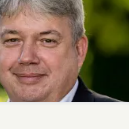
her
presse@deutsche-glasfaser.de