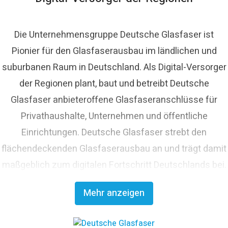
Die Unternehmensgruppe Deutsche Glasfaser ist
Pionier für den Glasfaserausbau im ländlichen und
suburbanen Raum in Deutschland. Als Digital-Versorger
der Regionen plant, baut und betreibt Deutsche
Glasfaser anbieteroffene Glasfaseranschlüsse für
Privathaushalte, Unternehmen und öffentliche
Einrichtungen. Deutsche Glasfaser strebt den
flächendeckenden Glasfaserausbau an und trägt damit
maßgeblich zum digitalen Fortschritt Deutschlands bei.
Mit innovativen Planungs- und Bauverfahren ist
Mehr anzeigen
Deutsche Glasfaser Spezialist für einen schnellen und
kosteneffizienten FTTH-Ausbau. Die