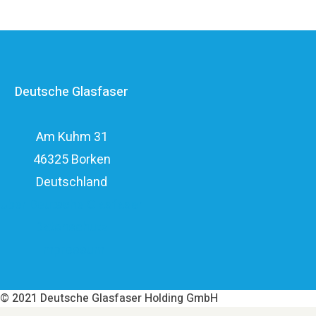
Unternehmensgruppe zählt zu den finanzstärksten
Anbietern im deutschen Markt und verfügt mit den
erfahrenen Glasfaserinvestoren EQT und OMERS über
ein privatwirtschaftliches Investitionsvolumen von über
Deutsche Glasfaser
elf Milliarden Euro.
Am Kuhm 31
46325 Borken
Deutschland
Über Deutsche Glasfaser
Datenschutz
Impressum