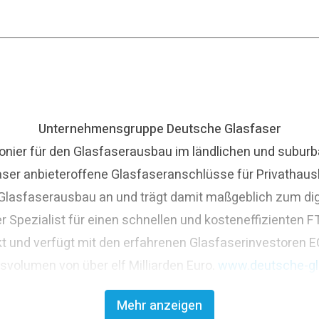
Unternehmensgruppe Deutsche Glasfaser
nier für den Glasfaserausbau im ländlichen und suburba
aser anbieteroffene Glasfaseranschlüsse für Privathaus
asfaserausbau an und trägt damit maßgeblich zum digit
r Spezialist für einen schnellen und kosteneffizienten
t und verfügt mit den erfahrenen Glasfaserinvestoren E
nsvolumen von über elf Milliarden Euro.
www.deutsche-gl
Mehr anzeigen