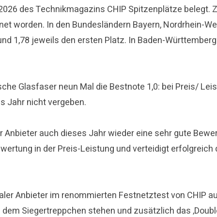
026 des Technikmagazins CHIP Spitzenplätze belegt. Zu
net worden. In den Bundesländern Bayern, Nordrhein-Wes
nd 1,78 jeweils den ersten Platz. In Baden-Württember
che Glasfaser neun Mal die Bestnote 1,0: bei Preis/ Le
s Jahr nicht vergeben.
 Anbieter auch dieses Jahr wieder eine sehr gute Bewert
ewertung in der Preis-Leistung und verteidigt erfolgrei
ionaler Anbieter im renommierten Festnetztest von CHIP
auf dem Siegertreppchen stehen und zusätzlich das ‚Dou