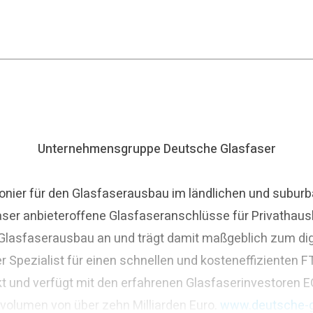
Unternehmensgruppe Deutsche Glasfaser
nier für den Glasfaserausbau im ländlichen und suburba
aser anbieteroffene Glasfaseranschlüsse für Privathaus
asfaserausbau an und trägt damit maßgeblich zum digit
r Spezialist für einen schnellen und kosteneffizienten
t und verfügt mit den erfahrenen Glasfaserinvestoren E
svolumen von über zehn Milliarden Euro.
www.deutsche-g