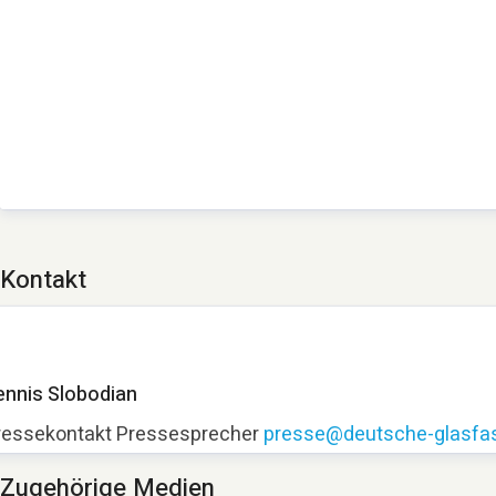
Kontakt
ennis Slobodian
ressekontakt
Pressesprecher
presse@deutsche-glasfas
Zugehörige Medien