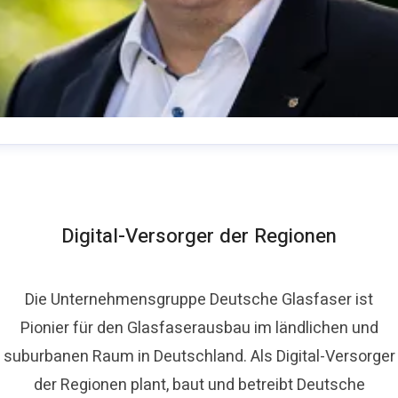
homas Schommer
ressekontakt
Pressesprecher
presse@deutsche-
lasfaser.de
Digital-Versorger der Regionen
Die Unternehmensgruppe Deutsche Glasfaser ist
Pionier für den Glasfaserausbau im ländlichen und
suburbanen Raum in Deutschland. Als Digital-Versorger
der Regionen plant, baut und betreibt Deutsche