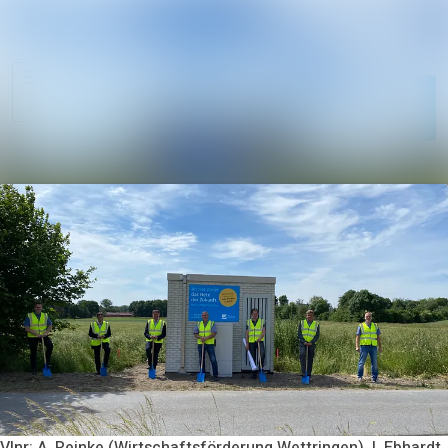
Im Newsroom su
Alle
Meldungen
Folgen
Nicht
mehr folgen
Mediengalerie
Kontakt
Vlnr: A. Reinke (Wirtschaftsförderung Wettringen), I. Ebhardt