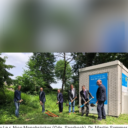
Im Newsroom su
Alle
Meldungen
Folgen
Nicht
mehr folgen
Mediengalerie
Kontakt
v.l.n.r. Nico Menebröcker (Gde. Saerbeck), Dr. Martin Sommer