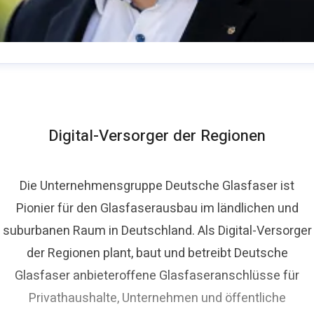
homas Schommer
ressekontakt
Pressesprecher
presse@deutsche-
lasfaser.de
Digital-Versorger der Regionen
Die Unternehmensgruppe Deutsche Glasfaser ist
Pionier für den Glasfaserausbau im ländlichen und
suburbanen Raum in Deutschland. Als Digital-Versorger
der Regionen plant, baut und betreibt Deutsche
Glasfaser anbieteroffene Glasfaseranschlüsse für
Privathaushalte, Unternehmen und öffentliche