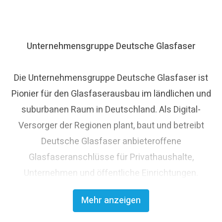
Unternehmensgruppe Deutsche Glasfaser
Die Unternehmensgruppe Deutsche Glasfaser ist
Pionier für den Glasfaserausbau im ländlichen und
suburbanen Raum in Deutschland. Als Digital-
Versorger der Regionen plant, baut und betreibt
Deutsche Glasfaser anbieteroffene
Glasfaseranschlüsse für Privathaushalte,
Unternehmen und öffentliche Einrichtungen.
Deutsche Glasfaser strebt den flächendeckenden
Mehr anzeigen
Glasfaserausbau an und trägt damit maßgeblich
zum digitalen Fortschritt Deutschlands bei. Mit