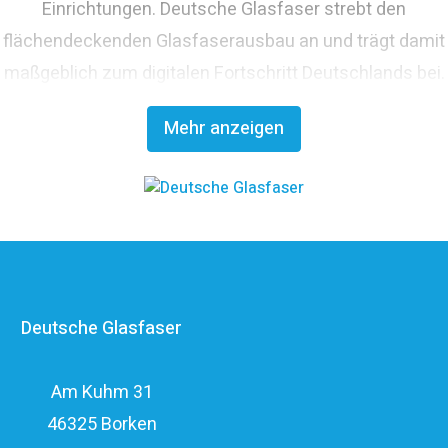
Einrichtungen. Deutsche Glasfaser strebt den
flächendeckenden Glasfaserausbau an und trägt damit
maßgeblich zum digitalen Fortschritt Deutschlands bei.
Mit innovativen Planungs- und Bauverfahren ist
Mehr anzeigen
Deutsche Glasfaser Spezialist für einen schnellen und
kosteneffizienten FTTH-Ausbau. Die
Unternehmensgruppe zählt zu den finanzstärksten
Anbietern im deutschen Markt und verfügt mit den
erfahrenen Glasfaserinvestoren EQT und OMERS über
ein privatwirtschaftliches Investitionsvolumen von über
Deutsche Glasfaser
elf Milliarden Euro.
Am Kuhm 31
46325 Borken