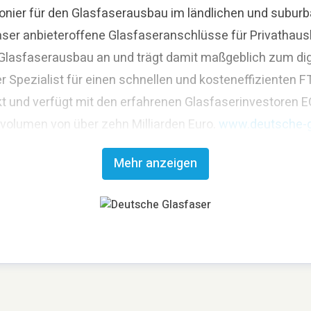
nier für den Glasfaserausbau im ländlichen und suburba
aser anbieteroffene Glasfaseranschlüsse für Privathaus
asfaserausbau an und trägt damit maßgeblich zum digit
r Spezialist für einen schnellen und kosteneffizienten
t und verfügt mit den erfahrenen Glasfaserinvestoren E
svolumen von über zehn Milliarden Euro.
www.deutsche-g
Mehr anzeigen