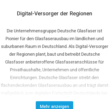
Digital-Versorger der Regionen
Die Unternehmensgruppe Deutsche Glasfaser ist
Pionier für den Glasfaserausbau im ländlichen und
suburbanen Raum in Deutschland. Als Digital-Versorger
der Regionen plant, baut und betreibt Deutsche
Glasfaser anbieteroffene Glasfaseranschlüsse für
Privathaushalte, Unternehmen und öffentliche
Einrichtungen. Deutsche Glasfaser strebt den
flächendeckenden Glasfaserausbau an und trägt damit
maßgeblich zum digitalen Fortschritt Deutschlands bei.
Mit innovativen Planungs- und Bauverfahren ist
Mehr anzeigen
Deutsche Glasfaser Spezialist für einen schnellen und