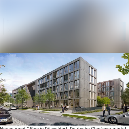
Im Newsroom su
Alle
Meldungen
Folgen
Nicht
mehr folgen
Mediengalerie
Kontakt
Neues Head Office in Düsseldorf: Deutsche Glasfaser mietet