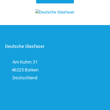
kosteneffizienten FTTH-Ausbau. Die
Unternehmensgruppe zählt zu den finanzstärksten
Anbietern im deutschen Markt und verfügt mit den
erfahrenen Glasfaserinvestoren EQT und OMERS über
ein privatwirtschaftliches Investitionsvolumen von über
Deutsche Glasfaser
elf Milliarden Euro.
Am Kuhm 31
46325 Borken
Deutschland
Über Deutsche Glasfaser
Datenschutz
Impressum