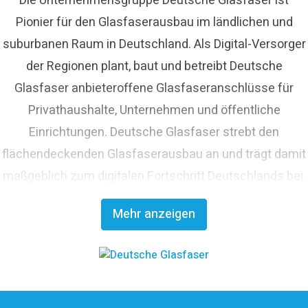
Pionier für den Glasfaserausbau im ländlichen und
suburbanen Raum in Deutschland. Als Digital-Versorger
der Regionen plant, baut und betreibt Deutsche
Glasfaser anbieteroffene Glasfaseranschlüsse für
Privathaushalte, Unternehmen und öffentliche
Einrichtungen. Deutsche Glasfaser strebt den
flächendeckenden Glasfaserausbau an und trägt damit
maßgeblich zum digitalen Fortschritt Deutschlands bei.
Mit innovativen Planungs- und Bauverfahren ist
Mehr anzeigen
Deutsche Glasfaser Spezialist für einen schnellen und
kosteneffizienten FTTH-Ausbau. Die
Unternehmensgruppe zählt zu den finanzstärksten
Anbietern im deutschen Markt und verfügt mit den
erfahrenen Glasfaserinvestoren EQT und OMERS über