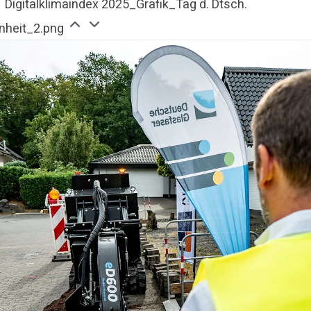
Digitalklimaindex 2025_Grafik_Tag d. Dtsch.
inheit_2.png