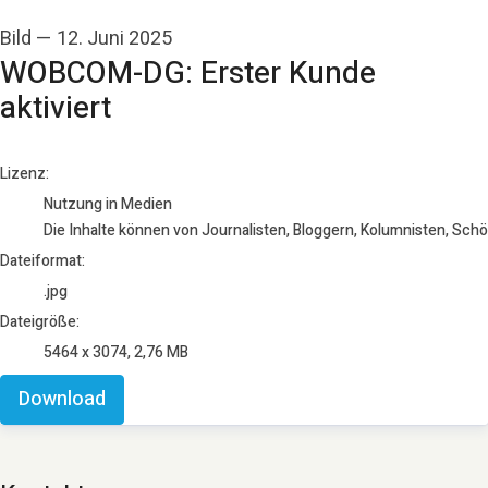
Bild
—
12. Juni 2025
WOBCOM-DG: Erster Kunde
aktiviert
go to media item
Lizenz:
Nutzung in Medien
Die Inhalte können von Journalisten, Bloggern, Kolumnisten, Sch
Dateiformat:
.jpg
Dateigröße:
5464 x 3074, 2,76 MB
Download