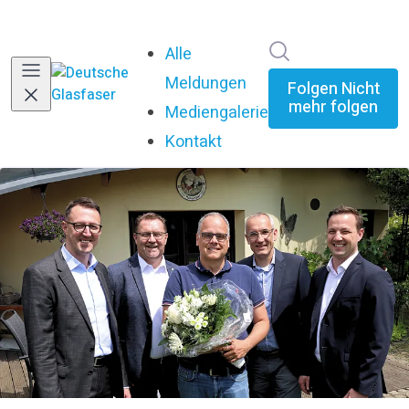
Im Newsroom su
Alle
Meldungen
Folgen
Nicht
mehr folgen
Mediengalerie
Kontakt