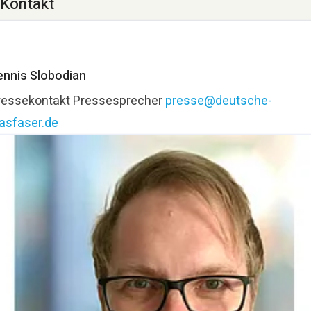
Kontakt
ennis Slobodian
ressekontakt
Pressesprecher
presse@deutsche-
lasfaser.de