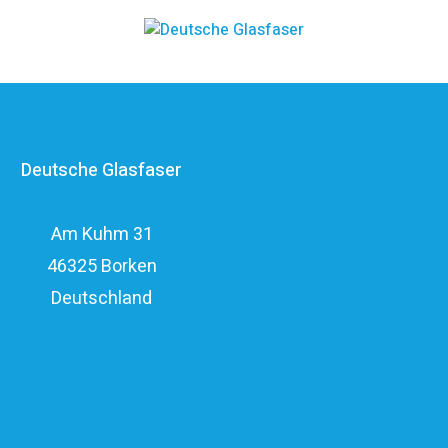
kosteneffizienten FTTH-Ausbau. Die
Unternehmensgruppe zählt zu den finanzstärksten
Anbietern im deutschen Markt und verfügt mit den
erfahrenen Glasfaserinvestoren EQT und OMERS über
ein privatwirtschaftliches Investitionsvolumen von über
Deutsche Glasfaser
elf Milliarden Euro.
Am Kuhm 31
46325 Borken
Deutschland
Über Deutsche Glasfaser
Datenschutz
Impressum