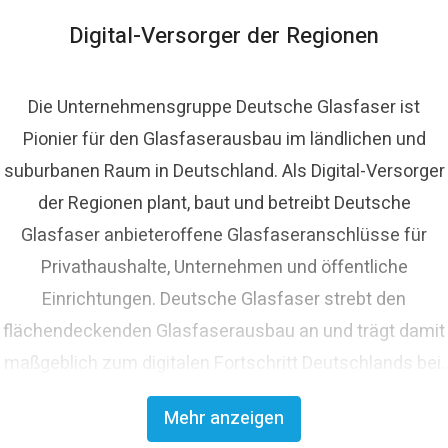
lasfaser.de
Digital-Versorger der Regionen
Die Unternehmensgruppe Deutsche Glasfaser ist
Pionier für den Glasfaserausbau im ländlichen und
suburbanen Raum in Deutschland. Als Digital-Versorger
der Regionen plant, baut und betreibt Deutsche
Glasfaser anbieteroffene Glasfaseranschlüsse für
Privathaushalte, Unternehmen und öffentliche
Einrichtungen. Deutsche Glasfaser strebt den
flächendeckenden Glasfaserausbau an und trägt damit
maßgeblich zum digitalen Fortschritt Deutschlands bei.
Mit innovativen Planungs- und Bauverfahren ist
Mehr anzeigen
Deutsche Glasfaser Spezialist für einen schnellen und