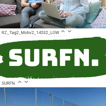
RZ_Tag2_Motiv2_14532_LOW
SURFN.