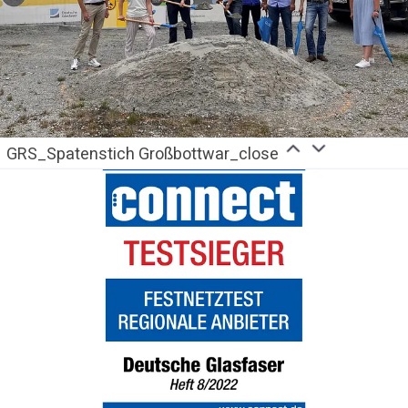
GRS_Spatenstich Großbottwar_close