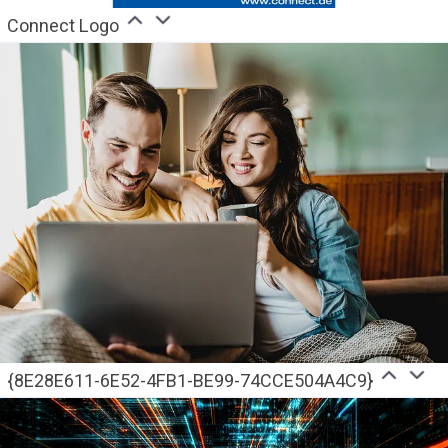
Connect Logo
{8E28E611-6E52-4FB1-BE99-74CCE504A4C9}