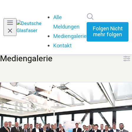
Im Newsroom su
Alle
Meldungen
Folgen
Nicht
mehr folgen
Mediengalerie
(current)
Kontakt
Mediengalerie