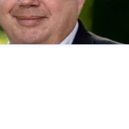
her
presse@deutsche-glasfaser.de