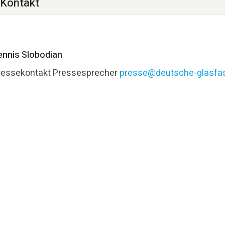
Kontakt
ennis Slobodian
ressekontakt
Pressesprecher
presse@deutsche-glasfas