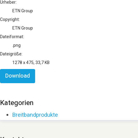
Urheber:
ETN Group
Copyright:
ETN Group
Dateiformat:
.png
Dateigröße:
1278 x 475, 33,7 KB
Download
Kategorien
Breitbandprodukte