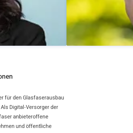
ionen
er für den Glasfaserausbau
ls Digital-Versorger der
Thomas Schommer
faser anbieteroffene
aser.de
Pressekontakt
Pressesprec
ehmen und öffentliche