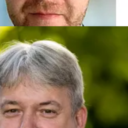
her
presse@deutsche-glasfaser.de