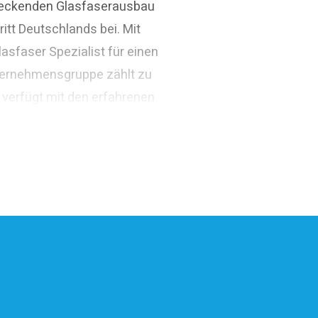
ndeckenden Glasfaserausbau
itt Deutschlands bei. Mit
asfaser Spezialist für einen
ternehmensgruppe zählt zu
 verfügt mit den erfahrenen
ivatwirtschaftliches
arden Euro.