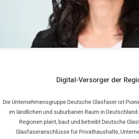
Digital-Versorger der Reg
Die Unternehmensgruppe Deutsche Glasfaser ist Pioni
im ländlichen und suburbanen Raum in Deutschland. A
ora Lippelt
Regionen plant, baut und betreibt Deutsche Glas
ressekontakt
Pressesprecherin
presse@deutsche-glasf
Glasfaseranschlüsse für Privathaushalte, Untern