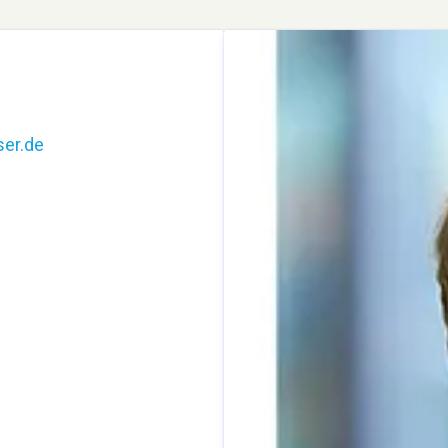
er.de