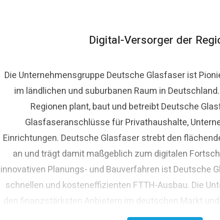
Digital-Versorger der Reg
Die Unternehmensgruppe Deutsche Glasfaser ist Pioni
im ländlichen und suburbanen Raum in Deutschland. A
Regionen plant, baut und betreibt Deutsche Glas
Glasfaseranschlüsse für Privathaushalte, Untern
Einrichtungen. Deutsche Glasfaser strebt den fläche
an und trägt damit maßgeblich zum digitalen Fortschr
innovativen Planungs- und Bauverfahren ist Deutsche Gl
schnellen und kosteneffizienten FTTH-Ausbau. Die Un
den finanzstärksten Anbietern im deutschen Markt und
Glasfaserinvestoren EQT und OMERS über ein pr