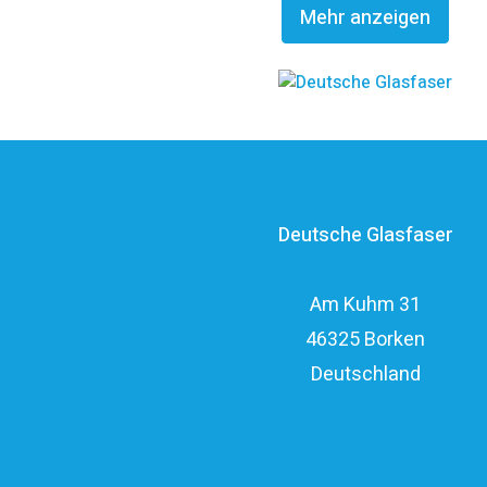
Mehr anzeigen
Investitionsvolumen von über elf Milli
Deutsche Glasfaser
Am Kuhm 31
46325 Borken
Deutschland
Über Deutsche Glasfaser
Datenschutz
Impressum