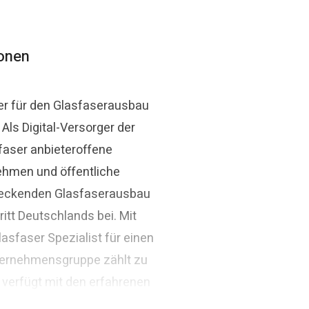
ionen
er für den Glasfaserausbau
ls Digital-Versorger der
faser anbieteroffene
ehmen und öffentliche
ndeckenden Glasfaserausbau
itt Deutschlands bei. Mit
asfaser Spezialist für einen
ternehmensgruppe zählt zu
 verfügt mit den erfahrenen
ivatwirtschaftliches