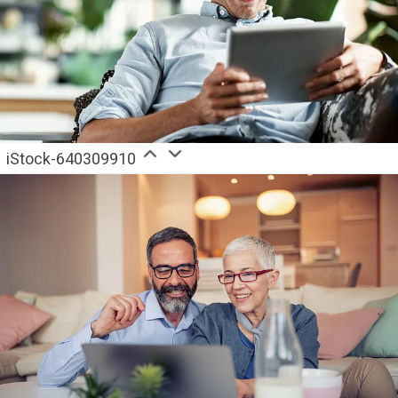
iStock-640309910