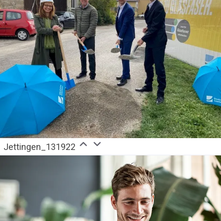
Jettingen_131922