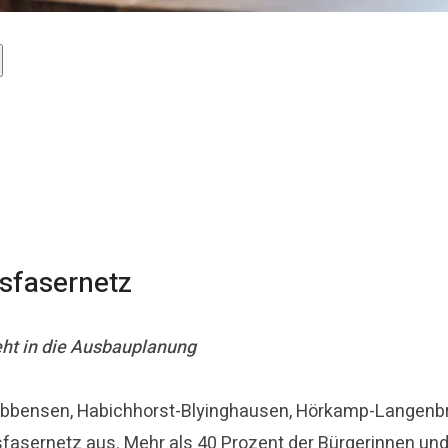
sfasernetz
eht in die Ausbauplanung
obbensen, Habichhorst-Blyinghausen, Hörkamp-Langenb
sfasernetz aus. Mehr als 40 Prozent der Bürgerinnen u