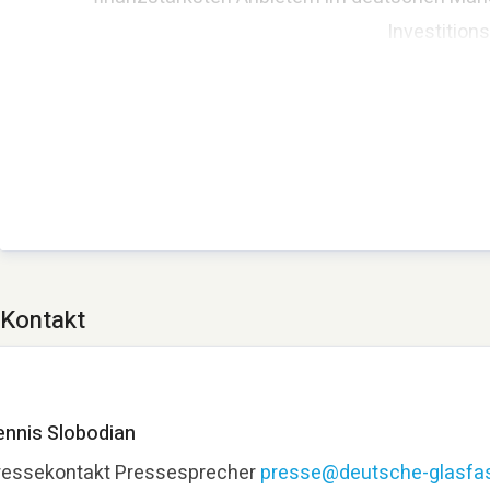
Investition
Kontakt
ennis Slobodian
ressekontakt
Pressesprecher
presse@deutsche-glasfas