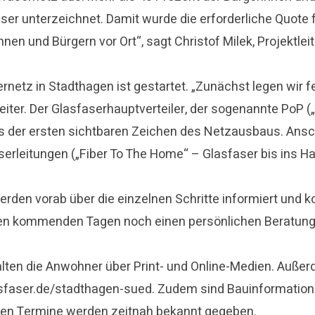
r unterzeichnet. Damit wurde die erforderliche Quote f
en und Bürgern vor Ort“, sagt Christof Milek, Projektlei
netz in Stadthagen ist gestartet. „Zunächst legen wir f
 weiter. Der Glasfaserhauptverteiler, der sogenannte PoP 
nes der ersten sichtbaren Zeichen des Netzausbaus. Ans
erleitungen („Fiber To The Home“ – Glasfaser bis ins H
werden vorab über die einzelnen Schritte informiert und 
den kommenden Tagen noch einen persönlichen Beratung
lten die Anwohner über Print- und Online-Medien. Außerd
sfaser.de/stadthagen-sued. Zudem sind Bauinformationsa
eten Termine werden zeitnah bekannt gegeben.