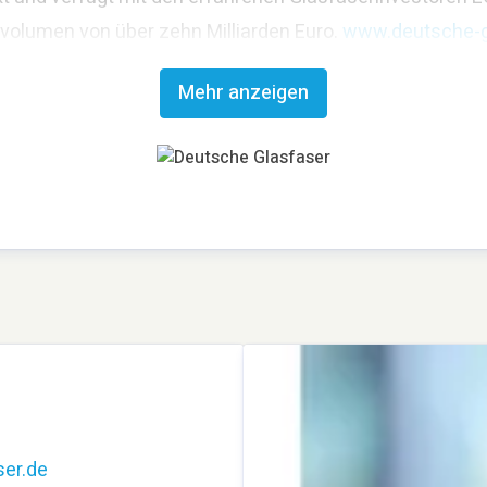
svolumen von über zehn Milliarden Euro.
www.deutsche-g
Mehr anzeigen
er.de