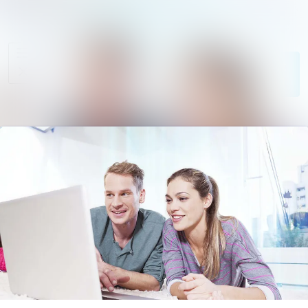
Im Newsroom su
Alle
Meldungen
Folgen
Nicht
mehr folgen
Mediengalerie
Kontakt