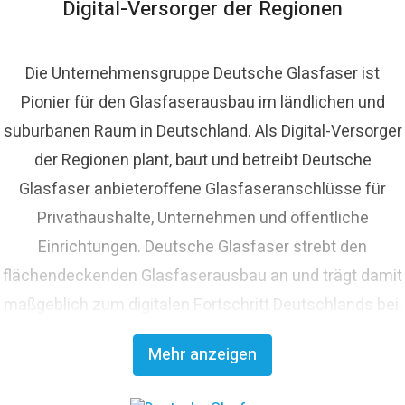
Digital-Versorger der Regionen
Die Unternehmensgruppe Deutsche Glasfaser ist
Pionier für den Glasfaserausbau im ländlichen und
suburbanen Raum in Deutschland. Als Digital-Versorger
der Regionen plant, baut und betreibt Deutsche
Glasfaser anbieteroffene Glasfaseranschlüsse für
Privathaushalte, Unternehmen und öffentliche
Einrichtungen. Deutsche Glasfaser strebt den
flächendeckenden Glasfaserausbau an und trägt damit
maßgeblich zum digitalen Fortschritt Deutschlands bei.
Mit innovativen Planungs- und Bauverfahren ist
Mehr anzeigen
Deutsche Glasfaser Spezialist für einen schnellen und
kosteneffizienten FTTH-Ausbau. Die