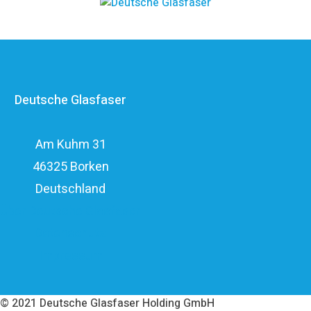
Unternehmensgruppe zählt zu den finanzstärksten
Anbietern im deutschen Markt und verfügt mit den
erfahrenen Glasfaserinvestoren EQT und OMERS über
ein privatwirtschaftliches Investitionsvolumen von über
Deutsche Glasfaser
elf Milliarden Euro.
Am Kuhm 31
46325 Borken
Deutschland
Über Deutsche Glasfaser
Datenschutz
Impressum