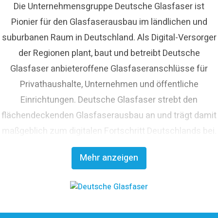
Die Unternehmensgruppe Deutsche Glasfaser ist
Pionier für den Glasfaserausbau im ländlichen und
suburbanen Raum in Deutschland. Als Digital-Versorger
der Regionen plant, baut und betreibt Deutsche
Glasfaser anbieteroffene Glasfaseranschlüsse für
Privathaushalte, Unternehmen und öffentliche
Einrichtungen. Deutsche Glasfaser strebt den
flächendeckenden Glasfaserausbau an und trägt damit
maßgeblich zum digitalen Fortschritt Deutschlands bei.
Mit innovativen Planungs- und Bauverfahren ist
Mehr anzeigen
Deutsche Glasfaser Spezialist für einen schnellen und
kosteneffizienten FTTH-Ausbau. Die
Unternehmensgruppe zählt zu den finanzstärksten
Anbietern im deutschen Markt und verfügt mit den