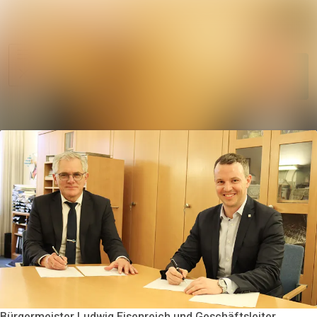
Im Newsroom su
Alle
Meldungen
Folgen
Nicht
mehr folgen
Mediengalerie
Kontakt
Bürgermeister Ludwig Eisenreich und Geschäftsleiter