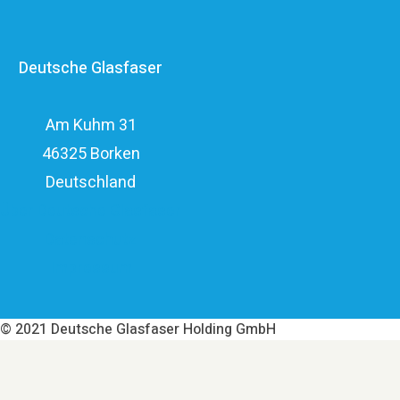
erfahrenen Glasfaserinvestoren EQT und OMERS über
ein privatwirtschaftliches Investitionsvolumen von über
Deutsche Glasfaser
elf Milliarden Euro.
Am Kuhm 31
46325 Borken
Deutschland
Über Deutsche Glasfaser
Datenschutz
Impressum