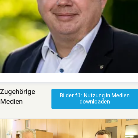
homas Schommer
Zugehörige
Bilder für Nutzung in Medien
ressekontakt
Pressesprecher
presse@deutsche-
Medien
downloaden
lasfaser.de