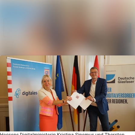
Im Newsroom su
Alle
Meldungen
Folgen
Nicht
mehr folgen
Mediengalerie
Kontakt
Hessens Digitalministerin Kristina Sinemus und Thorsten