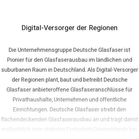
homas Schommer
ressekontakt
Pressesprecher
presse@deutsche-
lasfaser.de
Digital-Versorger der Regionen
Die Unternehmensgruppe Deutsche Glasfaser ist
Pionier für den Glasfaserausbau im ländlichen und
suburbanen Raum in Deutschland. Als Digital-Versorger
der Regionen plant, baut und betreibt Deutsche
Glasfaser anbieteroffene Glasfaseranschlüsse für
Privathaushalte, Unternehmen und öffentliche
Einrichtungen. Deutsche Glasfaser strebt den
flächendeckenden Glasfaserausbau an und trägt damit
maßgeblich zum digitalen Fortschritt Deutschlands bei.