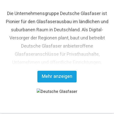
Die Unternehmensgruppe Deutsche Glasfaser ist
Pionier für den Glasfaserausbau im ländlichen und
suburbanen Raum in Deutschland. Als Digital-
Versorger der Regionen plant, baut und betreibt
Deutsche Glasfaser anbieteroffene
Glasfaseranschlüsse für Privathaushalte,
Unternehmen und öffentliche Einrichtungen.
Deutsche Glasfaser strebt den flächendeckenden
Mehr anzeigen
Glasfaserausbau an und trägt damit maßgeblich
zum digitalen Fortschritt Deutschlands bei. Mit
innovativen Planungs- und Bauverfahren ist
Deutsche Glasfaser Spezialist für einen schnellen
und kosteneffizienten FTTH-Ausbau. Die