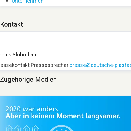
Unternehmen
Kontakt
ennis Slobodian
ressekontakt
Pressesprecher
presse@deutsche-glasfas
Zugehörige Medien