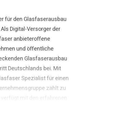
er für den Glasfaserausbau
ls Digital-Versorger der
faser anbieteroffene
ehmen und öffentliche
ndeckenden Glasfaserausbau
itt Deutschlands bei. Mit
asfaser Spezialist für einen
ternehmensgruppe zählt zu
 verfügt mit den erfahrenen
ivatwirtschaftliches
arden Euro.