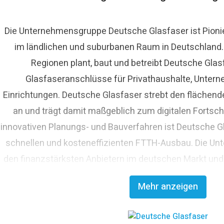
Die Unternehmensgruppe Deutsche Glasfaser ist Pioni
im ländlichen und suburbanen Raum in Deutschland. A
Regionen plant, baut und betreibt Deutsche Glas
Glasfaseranschlüsse für Privathaushalte, Untern
Einrichtungen. Deutsche Glasfaser strebt den fläche
an und trägt damit maßgeblich zum digitalen Fortschr
innovativen Planungs- und Bauverfahren ist Deutsche Gl
schnellen und kosteneffizienten FTTH-Ausbau. Die Un
den finanzstärksten Anbietern im deutschen Markt und
Glasfaserinvestoren EQT und OMERS über ein pr
Mehr anzeigen
Investitionsvolumen von über elf Milli