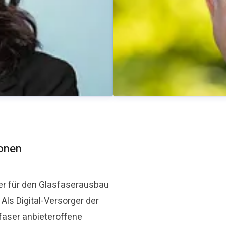
ionen
er für den Glasfaserausbau
ls Digital-Versorger der
Thomas Schommer
faser anbieteroffene