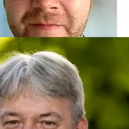
her
presse@deutsche-glasfaser.de