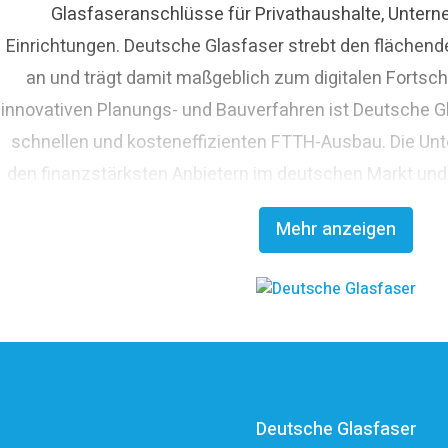
ressekontakt
Pressesprecherin
presse@deutsche-glasf
Glasfaseranschlüsse für Privathaushalte, Untern
Einrichtungen. Deutsche Glasfaser strebt den fläche
an und trägt damit maßgeblich zum digitalen Fortschr
innovativen Planungs- und Bauverfahren ist Deutsche Gl
schnellen und kosteneffizienten FTTH-Ausbau. Die Un
den finanzstärksten Anbietern im deutschen Markt und
Glasfaserinvestoren EQT und OMERS über ein pr
Mehr anzeigen
Investitionsvolumen von über elf Milli
Deutsche Glasfaser