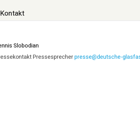
Kontakt
ennis Slobodian
ressekontakt
Pressesprecher
presse@deutsche-glasfas