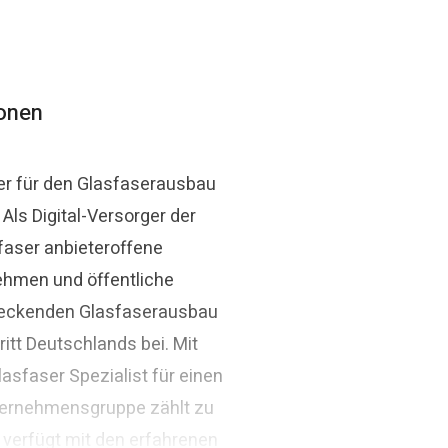
ionen
er für den Glasfaserausbau
ls Digital-Versorger der
faser anbieteroffene
ehmen und öffentliche
ndeckenden Glasfaserausbau
itt Deutschlands bei. Mit
asfaser Spezialist für einen
ternehmensgruppe zählt zu
 verfügt mit den erfahrenen