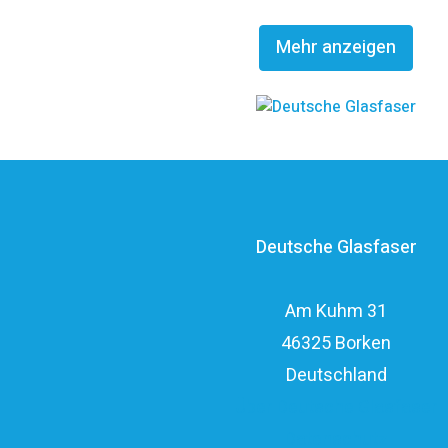
Glasfaserinvestoren EQT und OMERS über ein pr
Mehr anzeigen
Investitionsvolumen von über elf Milli
Deutsche Glasfaser
Am Kuhm 31
46325 Borken
Deutschland
Über Deutsche Glasfaser
Datenschutz