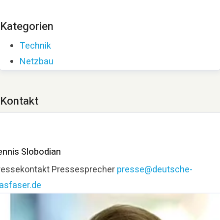
Kategorien
Technik
Netzbau
Kontakt
ennis Slobodian
ressekontakt
Pressesprecher
presse@deutsche-
lasfaser.de