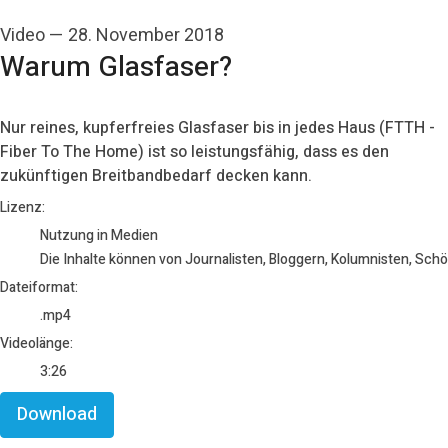
Video
—
28. November 2018
Warum Glasfaser?
Nur reines, kupferfreies Glasfaser bis in jedes Haus (FTTH -
Fiber To The Home) ist so leistungsfähig, dass es den
zukünftigen Breitbandbedarf decken kann.
go to media item
Lizenz:
Nutzung in Medien
Die Inhalte können von Journalisten, Bloggern, Kolumnisten, Sch
Dateiformat:
.mp4
Videolänge:
3:26
Download