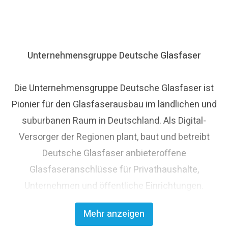
Unternehmensgruppe Deutsche Glasfaser
Die Unternehmensgruppe Deutsche Glasfaser ist
Pionier für den Glasfaserausbau im ländlichen und
suburbanen Raum in Deutschland. Als Digital-
Versorger der Regionen plant, baut und betreibt
Deutsche Glasfaser anbieteroffene
Glasfaseranschlüsse für Privathaushalte,
Unternehmen und öffentliche Einrichtungen.
Deutsche Glasfaser strebt den flächendeckenden
Mehr anzeigen
Glasfaserausbau an und trägt damit maßgeblich