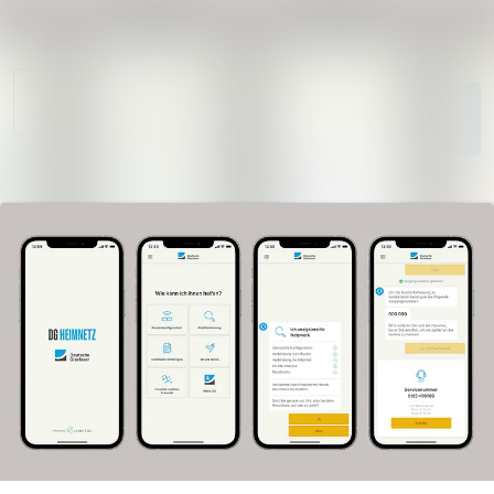
Im Newsroom su
Alle
Meldungen
Folgen
Nicht
mehr folgen
Mediengalerie
Kontakt