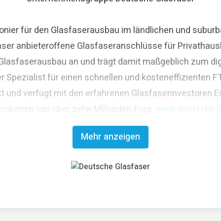
nier für den Glasfaserausbau im ländlichen und suburba
aser anbieteroffene Glasfaseranschlüsse für Privathaus
asfaserausbau an und trägt damit maßgeblich zum digit
r Spezialist für einen schnellen und kosteneffizienten
t und verfügt mit den erfahrenen Glasfaserinvestoren E
svolumen von über zehn Milliarden Euro.
www.deutsche-g
Mehr anzeigen