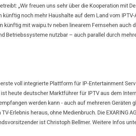
 betreibt: „Wir freuen uns sehr über die Kooperation mi
künftig noch mehr Haushalte auf dem Land vom IPTV-Ang
ten künftig mit waipu.tv neben linearem Fernsehen auch
und Betriebssysteme nutzbar – auch parallel durch mehr
erste voll integrierte Plattform für IP-Entertainment Se
ist heute deutscher Marktführer für IPTV aus dem Inter
empfangen werden kann - auch auf mehreren Geräten gl
m TV-Erlebnis heraus, ohne Medienbruch. Die EXARING A
ndsvorsitzender ist Christoph Bellmer. Weitere Infos unt