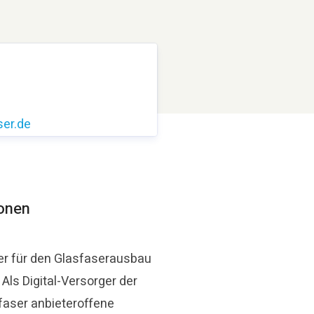
er.de
ionen
er für den Glasfaserausbau
ls Digital-Versorger der
faser anbieteroffene