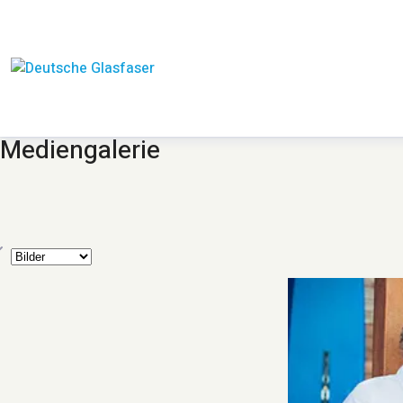
Mediengalerie
yp