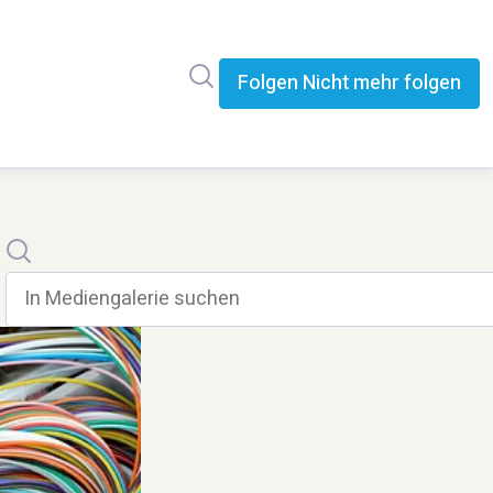
Im Newsroom suchen
Folgen
Nicht mehr folgen
Suche
In mediengalerie suchen