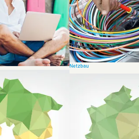
Netzbau
e